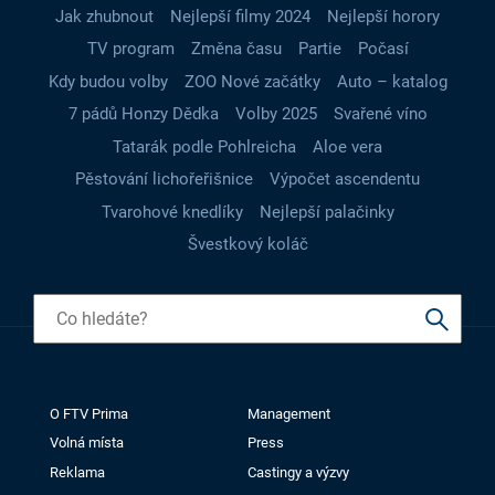
Jak zhubnout
Nejlepší filmy 2024
Nejlepší horory
TV program
Změna času
Partie
Počasí
Kdy budou volby
ZOO Nové začátky
Auto – katalog
7 pádů Honzy Dědka
Volby 2025
Svařené víno
Tatarák podle Pohlreicha
Aloe vera
Pěstování lichořeřišnice
Výpočet ascendentu
Tvarohové knedlíky
Nejlepší palačinky
Švestkový koláč
O FTV Prima
Management
Volná místa
Press
Reklama
Castingy a výzvy