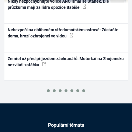
Nikdy nezpochybňujte voliče ANO, smál se Staněk. Dle
průzkumu mají za lídra opozice Babiše
Nebezpečí na oblíbeném středomořském ostrově: Zůstaňte
doma, hrozí ozbrojenci ve videu
Zemřel už před příjezdem záchranářů. Motorkář na Znojemsku
nezvládl zatáčku
Populární témata