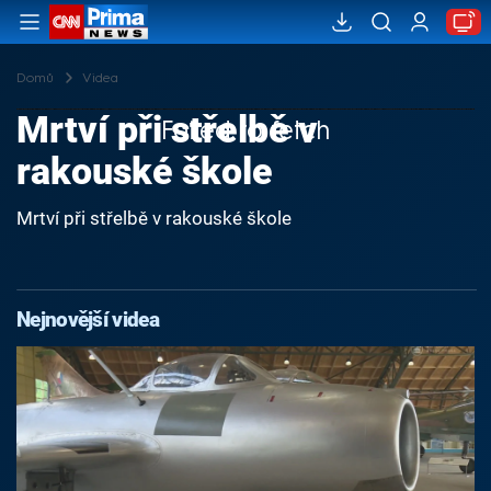
Domů
Videa
Mrtví při střelbě v
Failed to fetch
rakouské škole
Mrtví při střelbě v rakouské škole
Nejnovější videa