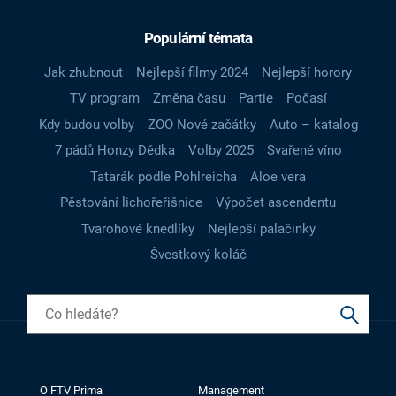
Populární témata
Jak zhubnout
Nejlepší filmy 2024
Nejlepší horory
TV program
Změna času
Partie
Počasí
Kdy budou volby
ZOO Nové začátky
Auto – katalog
7 pádů Honzy Dědka
Volby 2025
Svařené víno
Tatarák podle Pohlreicha
Aloe vera
Pěstování lichořeřišnice
Výpočet ascendentu
Tvarohové knedlíky
Nejlepší palačinky
Švestkový koláč
O FTV Prima
Management