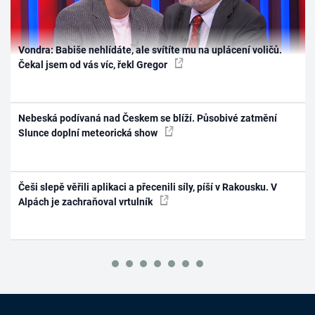
Vondra: Babiše nehlídáte, ale svítíte mu na uplácení voličů.
Čekal jsem od vás víc, řekl Gregor
Nebeská podívaná nad Českem se blíží. Působivé zatmění
Slunce doplní meteorická show
Češi slepě věřili aplikaci a přecenili síly, píší v Rakousku. V
Alpách je zachraňoval vrtulník