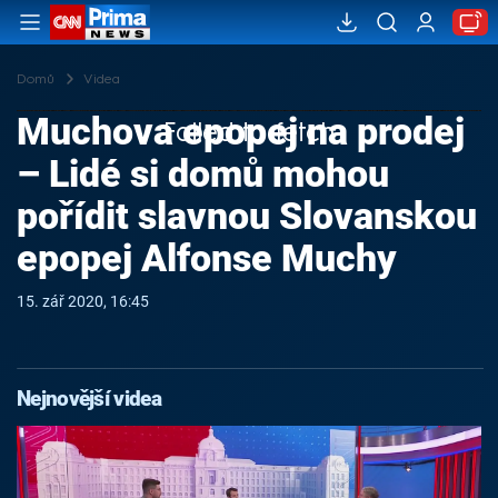
Domů
Videa
Muchova epopej na prodej
Failed to fetch
– Lidé si domů mohou
pořídit slavnou Slovanskou
epopej Alfonse Muchy
15. zář 2020, 16:45
Nejnovější videa