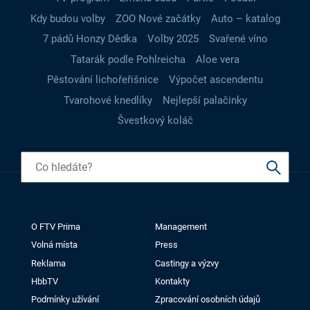
Kdy budou volby
ZOO Nové začátky
Auto – katalog
7 pádů Honzy Dědka
Volby 2025
Svařené víno
Tatarák podle Pohlreicha
Aloe vera
Pěstování lichořeřišnice
Výpočet ascendentu
Tvarohové knedlíky
Nejlepší palačinky
Švestkový koláč
O FTV Prima
Management
Volná místa
Press
Reklama
Castingy a výzvy
HbbTV
Kontakty
Podmínky užívání
Zpracování osobních údajů