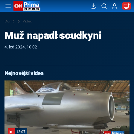
Domů
Videa
Muž napadl soudkyni
Failed to fetch
4. led 2024, 10:02
Nejnovější videa
12:07