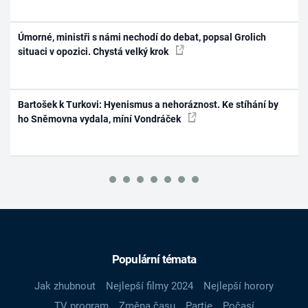
Úmorné, ministři s námi nechodí do debat, popsal Grolich
situaci v opozici. Chystá velký krok
Bartošek k Turkovi: Hyenismus a nehoráznost. Ke stíhání by
ho Sněmovna vydala, míní Vondráček
Populární témata
Jak zhubnout
Nejlepší filmy 2024
Nejlepší horory
TV program
Změna času
Partie
Počasí