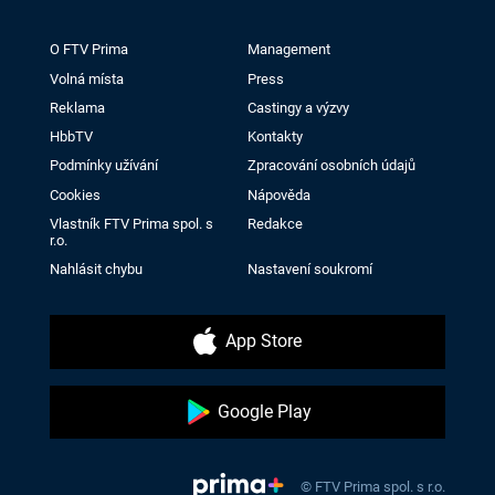
O FTV Prima
Management
Volná místa
Press
Reklama
Castingy a výzvy
HbbTV
Kontakty
Podmínky užívání
Zpracování osobních údajů
Cookies
Nápověda
Vlastník FTV Prima spol. s
Redakce
r.o.
Nahlásit chybu
Nastavení soukromí
App Store
Google Play
© FTV Prima spol. s r.o.