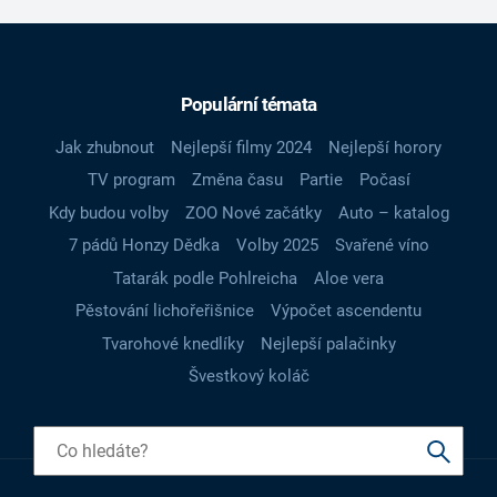
Populární témata
Jak zhubnout
Nejlepší filmy 2024
Nejlepší horory
TV program
Změna času
Partie
Počasí
Kdy budou volby
ZOO Nové začátky
Auto – katalog
7 pádů Honzy Dědka
Volby 2025
Svařené víno
Tatarák podle Pohlreicha
Aloe vera
Pěstování lichořeřišnice
Výpočet ascendentu
Tvarohové knedlíky
Nejlepší palačinky
Švestkový koláč