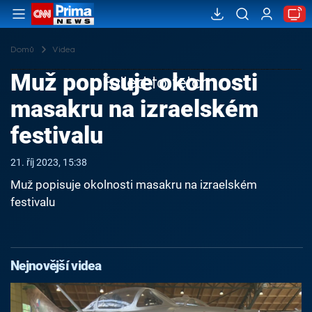
Domů
Videa
Muž popisuje okolnosti
Failed to fetch
masakru na izraelském
festivalu
21. říj 2023, 15:38
Muž popisuje okolnosti masakru na izraelském
festivalu
Nejnovější videa