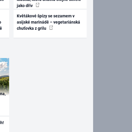
jako dřív
Květákové špízy se sezamem v
o
asijské marinádě – vegetariánská
ně
chuťovka z grilu
ína,
h!