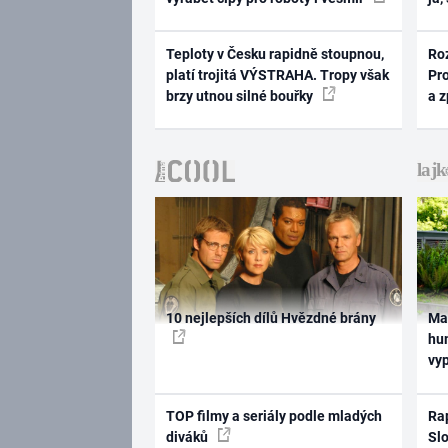
Teploty v Česku rapidně stoupnou,
Ro
platí trojitá VÝSTRAHA. Tropy však
Pr
brzy utnou silné bouřky
a 
10 nejlepších dílů Hvězdné brány
Ma
hum
vy
TOP filmy a seriály podle mladých
Rap
diváků
Slo