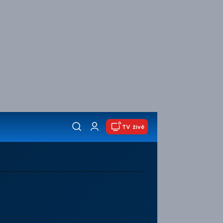
TV živě