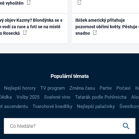
mě vyhoštěn
vý objev Kazmy? Blondýnka se s
Ibišek americký přitahuje
 vodí za ruce a fotí se na místě
pozornost obřími květy. Pěstuje 
ko Rosecká
snadno
Populární témata
Nejlepší horory
TV program
Změna času
Partie
Počasí
K
Dědka
Volby 2025
Svařené víno
Tatarák podle Pohlreicha
Alo
t ascendentu
Tvarohové knedlíky
Nejlepší palačinky
Švestkov