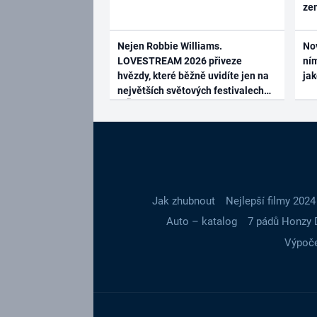
ze
Nejen Robbie Williams.
No
LOVESTREAM 2026 přiveze
ním
hvězdy, které běžně uvidíte jen na
ja
největších světových festivalech
Jak zhubnout
Nejlepší filmy 2024
Auto – katalog
7 pádů Honzy 
Výpoče