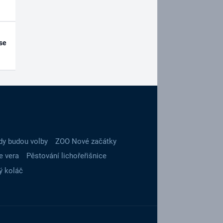
se
dy budou volby
ZOO Nové začátky
e vera
Pěstování lichořeřišnice
ý koláč