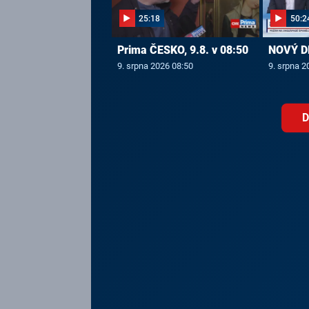
25:18
50:2
Prima ČESKO, 9.8. v 08:50
NOVÝ DE
9. srpna 2026 08:50
9. srpna 2
D