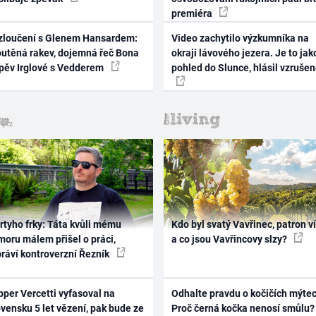
premiéra
zloučení s Glenem Hansardem:
Video zachytilo výzkumníka na
outěná rakev, dojemná řeč Bona
okraji lávového jezera. Je to jak
zpěv Irglové s Vedderem
pohled do Slunce, hlásil vzruše
rtyho frky: Táta kvůli mému
Kdo byl svatý Vavřinec, patron v
oru málem přišel o práci,
a co jsou Vavřincovy slzy?
práví kontroverzní Řezník
per Vercetti vyfasoval na
Odhalte pravdu o kočičích mýtec
vensku 5 let vězení, pak bude ze
Proč černá kočka nenosí smůlu?