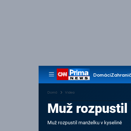
Domácí
Zahranič
Pořady
Domů
Videa
Muž rozpustil
Muž rozpustil manželku v kyselině