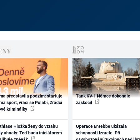
ma představila podzim: startuje
Tank KV-1 Němce dokonale
ma sport, vrací se Polabí, Zrádci
zaskočil
ové kriminálky
thiase Hložka ženy do vztahu
Operace Entebbe ukázala
dy uhnaly: Teď budu iniciátorem
schopnosti Izraele. Při
 slibuje zpěvák
osvobozování rukojmích padl br