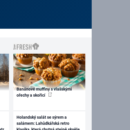
Banánové muffiny s vlašskými
ořechy a skořicí
Holandský salát se sýrem a
salámem: Lahůdkářská retro
atr
klasika, která chutná stejně skvěle