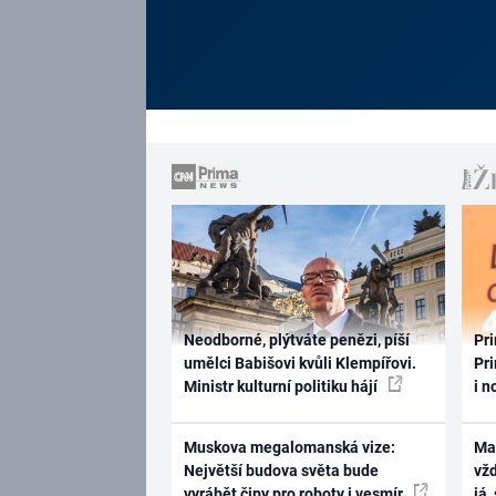
Neodborné, plýtváte penězi, píší
Pri
umělci Babišovi kvůli Klempířovi.
Pri
Ministr kulturní politiku hájí
i n
Muskova megalomanská vize:
Ma
Největší budova světa bude
vž
vyrábět čipy pro roboty i vesmír
já,