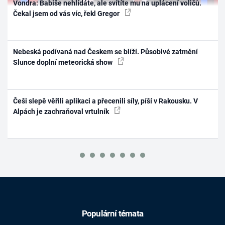
Vondra: Babiše nehlídáte, ale svítíte mu na uplácení voličů.
Čekal jsem od vás víc, řekl Gregor
Nebeská podívaná nad Českem se blíží. Působivé zatmění
Slunce doplní meteorická show
Češi slepě věřili aplikaci a přecenili síly, píší v Rakousku. V
Alpách je zachraňoval vrtulník
Populární témata