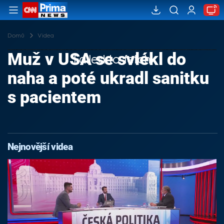
Domů
Videa
Muž v USA se svlékl do
Failed to fetch
naha a poté ukradl sanitku
s pacientem
Nejnovější videa