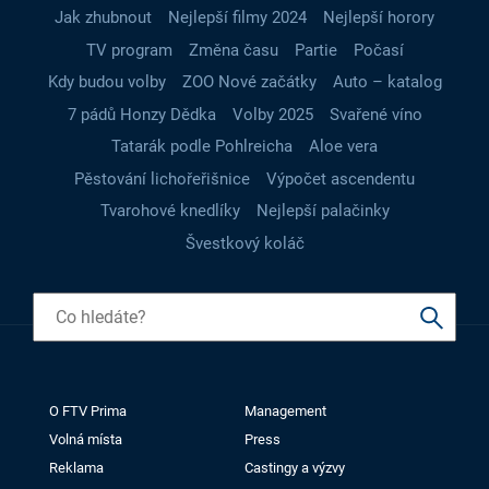
Jak zhubnout
Nejlepší filmy 2024
Nejlepší horory
TV program
Změna času
Partie
Počasí
Kdy budou volby
ZOO Nové začátky
Auto – katalog
7 pádů Honzy Dědka
Volby 2025
Svařené víno
Tatarák podle Pohlreicha
Aloe vera
Pěstování lichořeřišnice
Výpočet ascendentu
Tvarohové knedlíky
Nejlepší palačinky
Švestkový koláč
O FTV Prima
Management
Volná místa
Press
Reklama
Castingy a výzvy