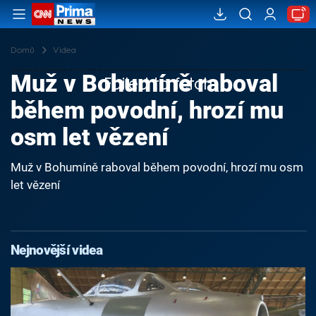
Domů
Videa
Muž v Bohumíně raboval
Failed to fetch
během povodní, hrozí mu
osm let vězení
Muž v Bohumíně raboval během povodní, hrozí mu osm
let vězení
Nejnovější videa