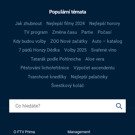
Populární témata
Jak zhubnout
Nejlepší filmy 2024
Nejlepší horory
TV program
Změna času
Partie
Počasí
Kdy budou volby
ZOO Nové začátky
Auto – katalog
7 pádů Honzy Dědka
Volby 2025
Svařené víno
Tatarák podle Pohlreicha
Aloe vera
Pěstování lichořeřišnice
Výpočet ascendentu
Tvarohové knedlíky
Nejlepší palačinky
Švestkový koláč
O FTV Prima
Management