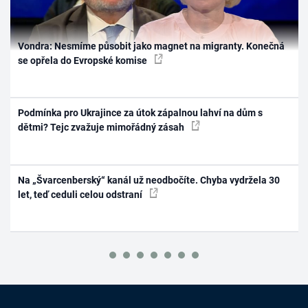
Vondra: Nesmíme působit jako magnet na migranty. Konečná
se opřela do Evropské komise
Podmínka pro Ukrajince za útok zápalnou lahví na dům s
dětmi? Tejc zvažuje mimořádný zásah
Na „Švarcenberský“ kanál už neodbočíte. Chyba vydržela 30
let, teď ceduli celou odstraní