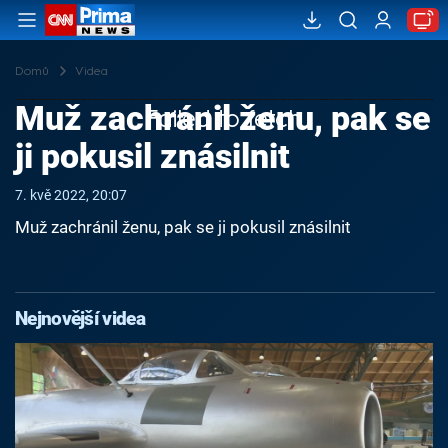
Domů
Videa
Muž zachránil ženu, pak se
Failed to fetch
ji pokusil znásilnit
7. kvě 2022, 20:07
Muž zachránil ženu, pak se ji pokusil znásilnit
Nejnovější videa