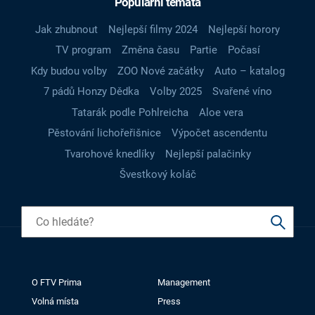
Populární témata
Jak zhubnout
Nejlepší filmy 2024
Nejlepší horory
TV program
Změna času
Partie
Počasí
Kdy budou volby
ZOO Nové začátky
Auto – katalog
7 pádů Honzy Dědka
Volby 2025
Svařené víno
Tatarák podle Pohlreicha
Aloe vera
Pěstování lichořeřišnice
Výpočet ascendentu
Tvarohové knedlíky
Nejlepší palačinky
Švestkový koláč
O FTV Prima
Management
Volná místa
Press