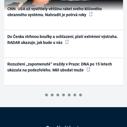
CNN: USA už vystřílely většinu raket svého klíčového
obranného systému. Nahradit je potrvá roky
Do Česka vtrhnou bouřky a ochlazení, platí extrémní výstraha.
RADAR ukazuje, jak bude u vás
Rozuzlení „zapomenuté“ vraždy v Praze: DNA po 15 letech
ukázala na podezřelého. Měl ubodat muže