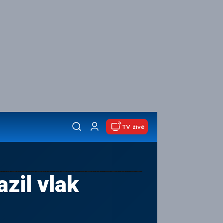
TV živě
zil vlak