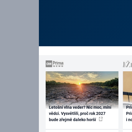
Letošní vlna veder? Nic moc, míní
Pri
vědci. Vysvětlili, proč rok 2027
Pri
bude zřejmě daleko horší
i n