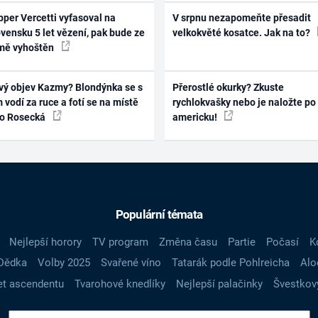
per Vercetti vyfasoval na
V srpnu nezapomeňte přesadit
vensku 5 let vězení, pak bude ze
velkokvěté kosatce. Jak na to?
mě vyhoštěn
vý objev Kazmy? Blondýnka se s
Přerostlé okurky? Zkuste
 vodí za ruce a fotí se na místě
rychlokvašky nebo je naložte po
ko Rosecká
americku!
Populární témata
Nejlepší horory
TV program
Změna času
Partie
Počasí
K
Dědka
Volby 2025
Svařené víno
Tatarák podle Pohlreicha
Alo
t ascendentu
Tvarohové knedlíky
Nejlepší palačinky
Švestkov