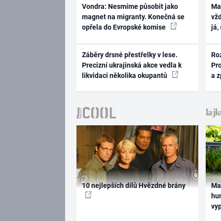
Vondra: Nesmíme působit jako
Ma
magnet na migranty. Konečná se
vž
opřela do Evropské komise
já,
Záběry drsné přestřelky v lese.
Ro
Precizní ukrajinská akce vedla k
Pr
likvidaci několika okupantů
a 
10 nejlepších dílů Hvězdné brány
Ma
hum
vy