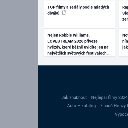
TOP filmy a seriály podle mladých
Rap
diváků
Slo
ze
Nejen Robbie Williams.
No
LOVESTREAM 2026 přiveze
ním
hvězdy, které běžně uvidíte jen na
ja
největších světových festivalech
Jak zhubnout
Nejlepší filmy 2024
Auto – katalog
7 pádů Honzy 
Výpoče