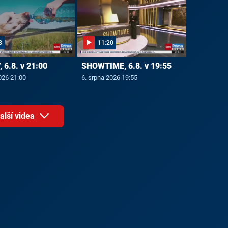
8
11:20
 6.8. v 21:00
SHOWTIME, 6.8. v 19:55
026 21:00
6. srpna 2026 19:55
alší videa