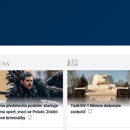
ma představila podzim: startuje
Tank KV-1 Němce dokonale
ma sport, vrací se Polabí, Zrádci
zaskočil
ové kriminálky