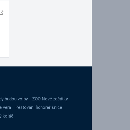
dy budou volby
ZOO Nové začátky
e vera
Pěstování lichořeřišnice
ý koláč