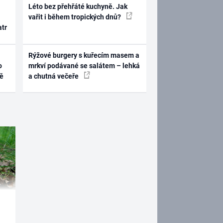
Léto bez přehřáté kuchyně. Jak
vařit i během tropických dnů?
atr
Rýžové burgery s kuřecím masem a
o
mrkví podávané se salátem – lehká
ně
a chutná večeře