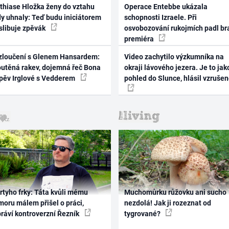
thiase Hložka ženy do vztahu
Operace Entebbe ukázala
dy uhnaly: Teď budu iniciátorem
schopnosti Izraele. Při
 slibuje zpěvák
osvobozování rukojmích padl br
premiéra
zloučení s Glenem Hansardem:
Video zachytilo výzkumníka na
outěná rakev, dojemná řeč Bona
okraji lávového jezera. Je to jak
zpěv Irglové s Vedderem
pohled do Slunce, hlásil vzruše
rtyho frky: Táta kvůli mému
Muchomůrku růžovku ani sucho
oru málem přišel o práci,
nezdolá! Jak ji rozeznat od
práví kontroverzní Řezník
tygrované?