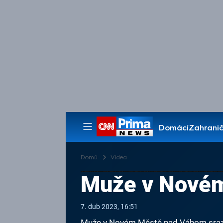
Domácí
Zahranič
Pořady
Domů
Videa
Muže v Novém
7. dub 2023, 16:51
Muže v Novém Městě nad Váhom srazi