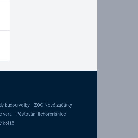
dy budou volby
ZOO Nové začátky
e vera
Pěstování lichořeřišnice
ý koláč