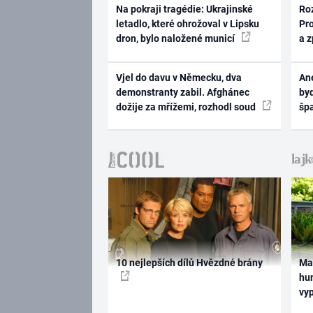
Na pokraji tragédie: Ukrajinské
Ro
letadlo, které ohrožoval v Lipsku
Pr
dron, bylo naložené municí
a 
Vjel do davu v Německu, dva
Ane
demonstranty zabil. Afghánec
byd
dožije za mřížemi, rozhodl soud
šp
10 nejlepších dílů Hvězdné brány
Ma
hum
vy