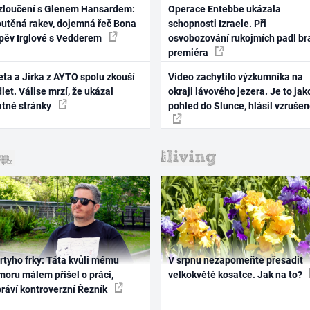
zloučení s Glenem Hansardem:
Operace Entebbe ukázala
outěná rakev, dojemná řeč Bona
schopnosti Izraele. Při
zpěv Irglové s Vedderem
osvobozování rukojmích padl br
premiéra
ta a Jirka z AYTO spolu zkouší
Video zachytilo výzkumníka na
let. Válise mrzí, že ukázal
okraji lávového jezera. Je to jak
atné stránky
pohled do Slunce, hlásil vzruše
rtyho frky: Táta kvůli mému
V srpnu nezapomeňte přesadit
oru málem přišel o práci,
velkokvěté kosatce. Jak na to?
práví kontroverzní Řezník