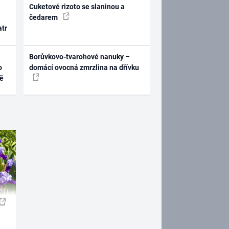
Cuketové rizoto se slaninou a
čedarem
atr
Borůvkovo-tvarohové nanuky –
o
domácí ovocná zmrzlina na dřívku
ně