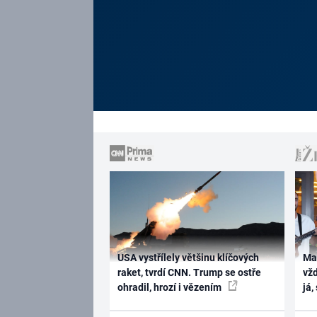
USA vystřílely většinu klíčových
Ma
raket, tvrdí CNN. Trump se ostře
vž
ohradil, hrozí i vězením
já,