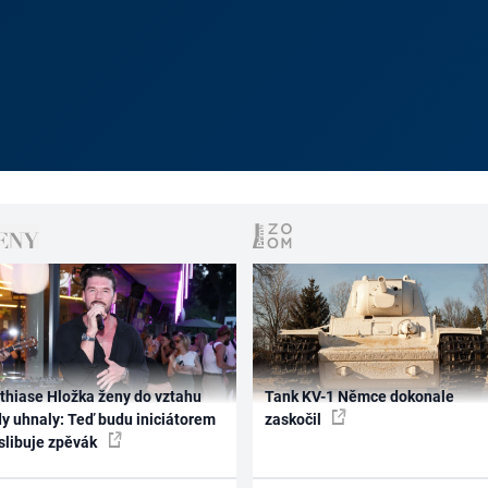
thiase Hložka ženy do vztahu
Tank KV-1 Němce dokonale
dy uhnaly: Teď budu iniciátorem
zaskočil
 slibuje zpěvák