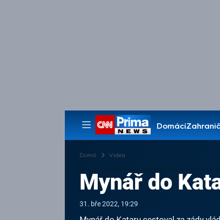
Domácí
Zahranič
Pořady
Domů
Videa
Mynář do Kata
31. bře 2022, 19:29
Mynář do Kataru cestoval za zády vlá