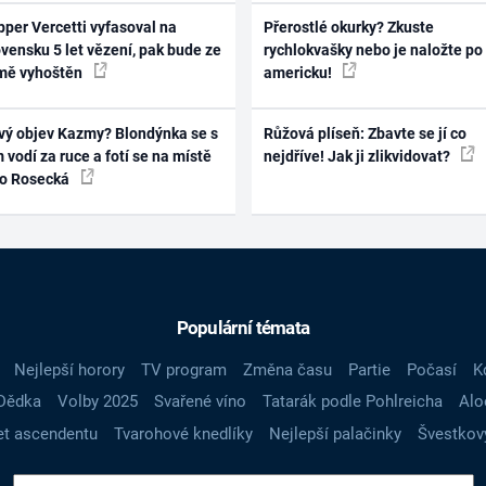
per Vercetti vyfasoval na
Přerostlé okurky? Zkuste
vensku 5 let vězení, pak bude ze
rychlokvašky nebo je naložte po
mě vyhoštěn
americku!
vý objev Kazmy? Blondýnka se s
Růžová plíseň: Zbavte se jí co
 vodí za ruce a fotí se na místě
nejdříve! Jak ji zlikvidovat?
ko Rosecká
Populární témata
Nejlepší horory
TV program
Změna času
Partie
Počasí
K
Dědka
Volby 2025
Svařené víno
Tatarák podle Pohlreicha
Alo
t ascendentu
Tvarohové knedlíky
Nejlepší palačinky
Švestkov