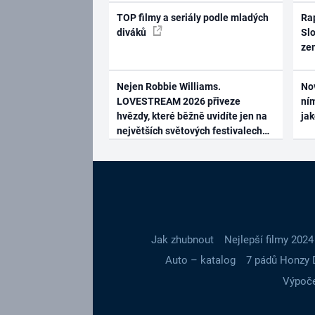
TOP filmy a seriály podle mladých
Rap
diváků
Slo
ze
Nejen Robbie Williams.
No
LOVESTREAM 2026 přiveze
ním
hvězdy, které běžně uvidíte jen na
ja
největších světových festivalech
Jak zhubnout
Nejlepší filmy 2024
Auto – katalog
7 pádů Honzy 
Výpoče