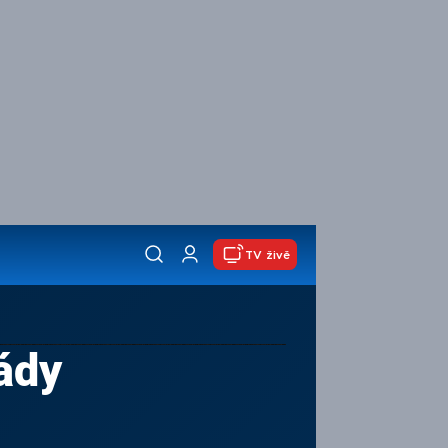
TV živě
ády