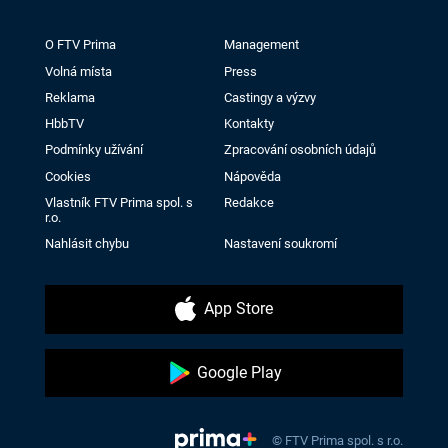
O FTV Prima
Management
Volná místa
Press
Reklama
Castingy a výzvy
HbbTV
Kontakty
Podmínky užívání
Zpracování osobních údajů
Cookies
Nápověda
Vlastník FTV Prima spol. s
Redakce
r.o.
Nahlásit chybu
Nastavení soukromí
App Store
Google Play
© FTV Prima spol. s r.o.