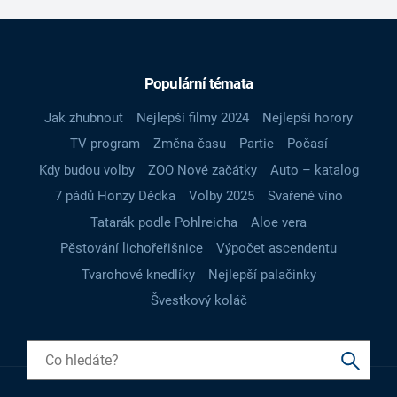
Populární témata
Jak zhubnout
Nejlepší filmy 2024
Nejlepší horory
TV program
Změna času
Partie
Počasí
Kdy budou volby
ZOO Nové začátky
Auto – katalog
7 pádů Honzy Dědka
Volby 2025
Svařené víno
Tatarák podle Pohlreicha
Aloe vera
Pěstování lichořeřišnice
Výpočet ascendentu
Tvarohové knedlíky
Nejlepší palačinky
Švestkový koláč