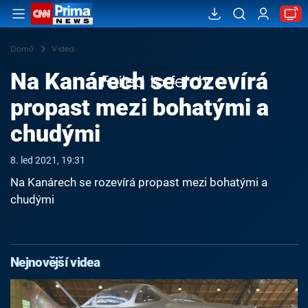
Domů
Videa
Na Kanárech se rozevírá
Failed to fetch
propast mezi bohatými a
chudými
8. led 2021, 19:31
Na Kanárech se rozevírá propast mezi bohatými a
chudými
Nejnovější videa