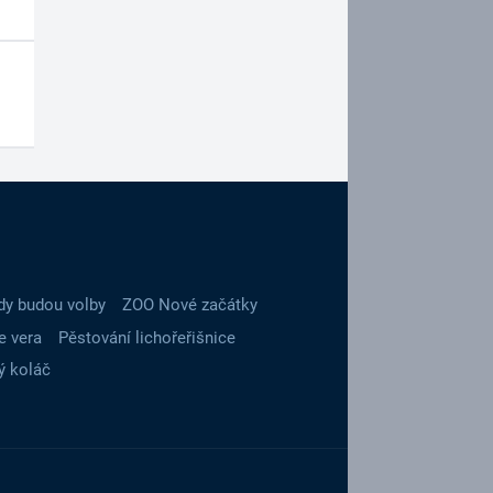
dy budou volby
ZOO Nové začátky
e vera
Pěstování lichořeřišnice
ý koláč