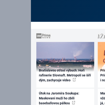
Bratislavou otřásl výbuch: Hoří
Pri
rafinerie Slovnaft. Metropolí se šíří
Pri
dým, zachycuje video
i n
Útok na Jaromíra Soukupa:
Ma
Maskovaní muži ho zbili
vž
baseballovou pálkou
já,