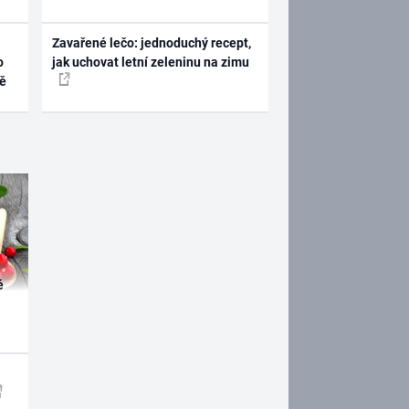
Zavařené lečo: jednoduchý recept,
o
jak uchovat letní zeleninu na zimu
ně
é