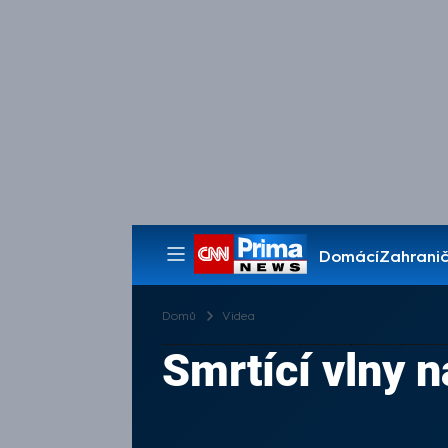
Domácí
Zahranič
Pořady
Domů
Videa
Smrtící vlny n