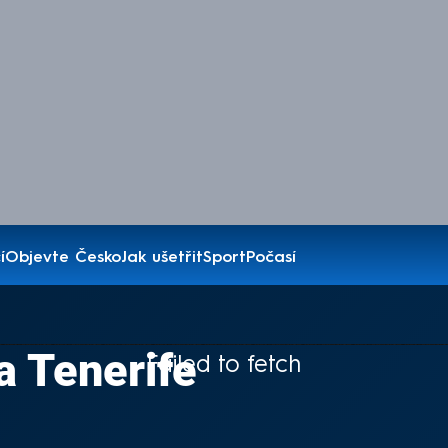
í
Objevte Česko
Jak ušetřit
Sport
Počasí
a Tenerife
Failed to fetch