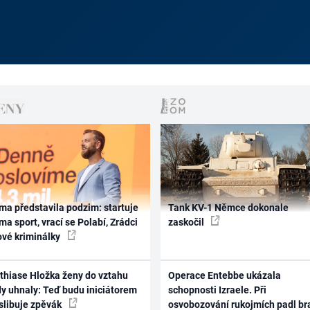
ma představila podzim: startuje
Tank KV-1 Němce dokonale
ma sport, vrací se Polabí, Zrádci
zaskočil
ové kriminálky
thiase Hložka ženy do vztahu
Operace Entebbe ukázala
dy uhnaly: Teď budu iniciátorem
schopnosti Izraele. Při
 slibuje zpěvák
osvobozování rukojmích padl br