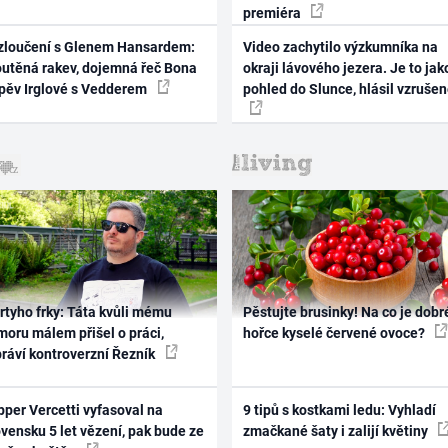
premiéra
zloučení s Glenem Hansardem:
Video zachytilo výzkumníka na
outěná rakev, dojemná řeč Bona
okraji lávového jezera. Je to jak
zpěv Irglové s Vedderem
pohled do Slunce, hlásil vzruše
rtyho frky: Táta kvůli mému
Pěstujte brusinky! Na co je dobr
oru málem přišel o práci,
hořce kyselé červené ovoce?
práví kontroverzní Řezník
per Vercetti vyfasoval na
9 tipů s kostkami ledu: Vyhladí
vensku 5 let vězení, pak bude ze
zmačkané šaty i zalijí květiny