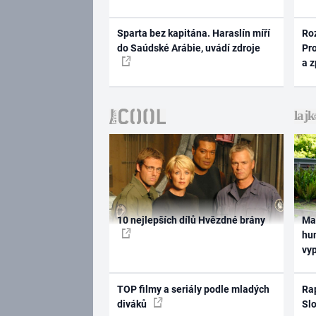
Sparta bez kapitána. Haraslín míří
Ro
do Saúdské Arábie, uvádí zdroje
Pr
a 
10 nejlepších dílů Hvězdné brány
Ma
hum
vy
TOP filmy a seriály podle mladých
Rap
diváků
Slo