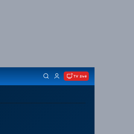
TV živě