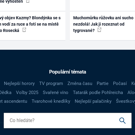
mě vyhoštěn
vý objev Kazmy? Blondýnka se s
Muchomůrku růžovku ani sucho
 vodí za ruce a fotí se na místě
nezdolá! Jak ji rozeznat od
ko Rosecká
tygrované?
Populární témata
Nejlepší horory
TV program
Změna času
Partie
Počasí
K
Dědka
Volby 2025
Svařené víno
Tatarák podle Pohlreicha
Alo
t ascendentu
Tvarohové knedlíky
Nejlepší palačinky
Švestkov