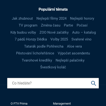
Populární témata
Jak zhubnout
Nejlepší filmy 2024
Nejlepší horory
TV program
Změna času
Partie
Počasí
Kdy budou volby
ZOO Nové začátky
Auto – katalog
7 pádů Honzy Dědka
Volby 2025
Svařené víno
Tatarák podle Pohlreicha
Aloe vera
Pěstování lichořeřišnice
Výpočet ascendentu
Tvarohové knedlíky
Nejlepší palačinky
Švestkový koláč
O FTV Prima
Management