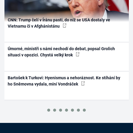
CNN: Trump čelí v Íránu pasti, do níž se USA dostaly ve
Vietnamu či v Afghánistánu
Úmorné, ministři s námi nechodí do debat, popsal Grolich
situaci v opozici. Chystá velký krok
Bartošek k Turkovi: Hyenismus a nehoráznost. Ke stíhání by
ho Sněmovna vydala, míní Vondráček