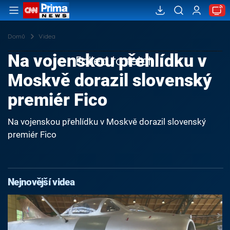
Domů
Videa
Na vojenskou přehlídku v
Failed to fetch
Moskvě dorazil slovenský
premiér Fico
Na vojenskou přehlídku v Moskvě dorazil slovenský
premiér Fico
Nejnovější videa