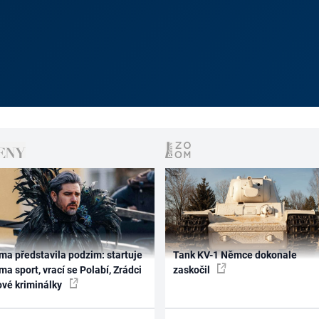
ma představila podzim: startuje
Tank KV-1 Němce dokonale
ma sport, vrací se Polabí, Zrádci
zaskočil
ové kriminálky