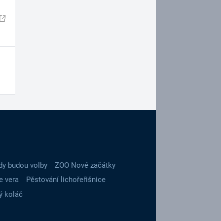
dy budou volby
ZOO Nové začátky
e vera
Pěstování lichořeřišnice
ý koláč