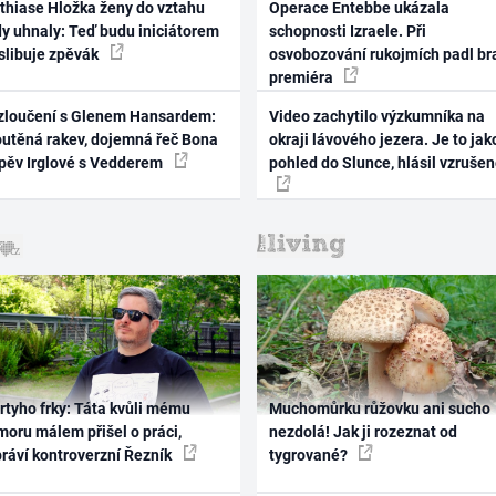
thiase Hložka ženy do vztahu
Operace Entebbe ukázala
dy uhnaly: Teď budu iniciátorem
schopnosti Izraele. Při
 slibuje zpěvák
osvobozování rukojmích padl br
premiéra
zloučení s Glenem Hansardem:
Video zachytilo výzkumníka na
outěná rakev, dojemná řeč Bona
okraji lávového jezera. Je to jak
zpěv Irglové s Vedderem
pohled do Slunce, hlásil vzruše
rtyho frky: Táta kvůli mému
Muchomůrku růžovku ani sucho
oru málem přišel o práci,
nezdolá! Jak ji rozeznat od
práví kontroverzní Řezník
tygrované?