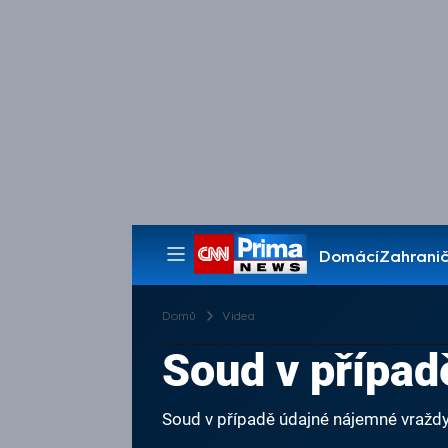
Domácí
Zahranič
Pořady
Domů
Videa
Soud v případ
Soud v případě údajné nájemné vražd