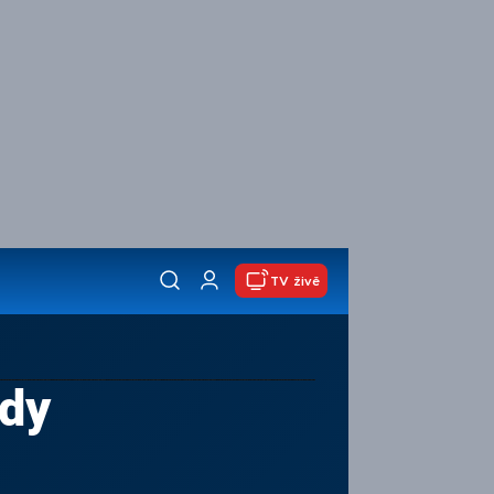
TV živě
ždy