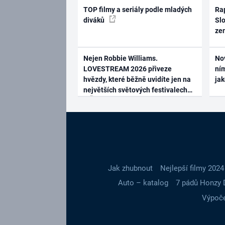
TOP filmy a seriály podle mladých
Rap
diváků
Slo
ze
Nejen Robbie Williams.
No
LOVESTREAM 2026 přiveze
ním
hvězdy, které běžně uvidíte jen na
ja
největších světových festivalech
Jak zhubnout
Nejlepší filmy 2024
Auto – katalog
7 pádů Honzy 
Výpoče