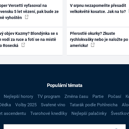
per Vercetti vyfasoval na
V srpnu nezapomeňte přesadit
vensku 5 let vězení, pak bude ze
velkokvěté kosatce. Jak na to?
mě vyhoštěn
vý objev Kazmy? Blondýnka se s
Přerostlé okurky? Zkuste
 vodí za ruce a fotí se na místě
rychlokvašky nebo je naložte po
ko Rosecká
americku!
Populární témata
Nejlepší horory
TV program
Změna času
Partie
Počasí
K
Dědka
Volby 2025
Svařené víno
Tatarák podle Pohlreicha
Alo
t ascendentu
Tvarohové knedlíky
Nejlepší palačinky
Švestkov