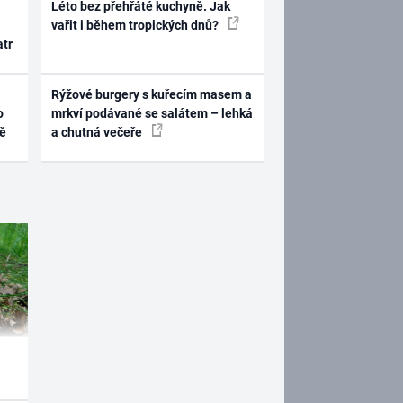
Léto bez přehřáté kuchyně. Jak
vařit i během tropických dnů?
atr
Rýžové burgery s kuřecím masem a
o
mrkví podávané se salátem – lehká
ně
a chutná večeře