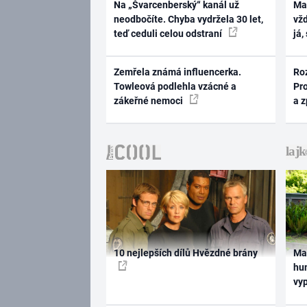
Na „Švarcenberský“ kanál už
Ma
neodbočíte. Chyba vydržela 30 let,
vž
teď ceduli celou odstraní
já,
Zemřela známá influencerka.
Ro
Towleová podlehla vzácné a
Pr
zákeřné nemoci
a 
10 nejlepších dílů Hvězdné brány
Ma
hum
vy