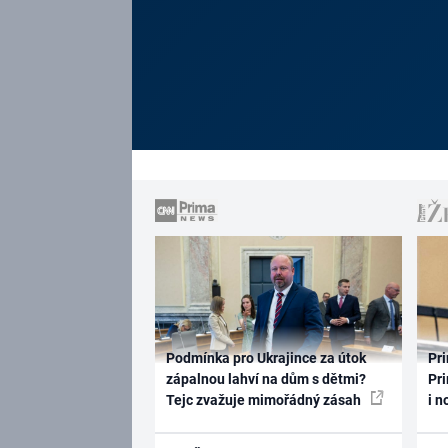
Podmínka pro Ukrajince za útok
Pri
zápalnou lahví na dům s dětmi?
Pri
Tejc zvažuje mimořádný zásah
i n