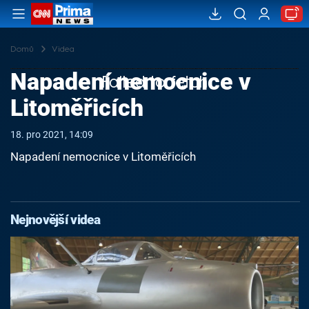
Domů
Videa
Napadení nemocnice v
Failed to fetch
Litoměřicích
18. pro 2021, 14:09
Napadení nemocnice v Litoměřicích
Nejnovější videa