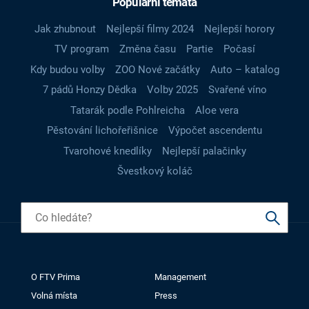
Populární témata
Jak zhubnout
Nejlepší filmy 2024
Nejlepší horory
TV program
Změna času
Partie
Počasí
Kdy budou volby
ZOO Nové začátky
Auto – katalog
7 pádů Honzy Dědka
Volby 2025
Svařené víno
Tatarák podle Pohlreicha
Aloe vera
Pěstování lichořeřišnice
Výpočet ascendentu
Tvarohové knedlíky
Nejlepší palačinky
Švestkový koláč
O FTV Prima
Management
Volná místa
Press