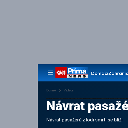
Domácí
Zahranič
Pořady
Domů
Videa
Návrat pasažér
Návrat pasažérů z lodi smrti se blíží