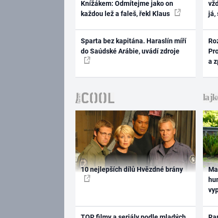
Knížákem: Odmítejme jako on
vž
každou lež a faleš, řekl Klaus
já,
Sparta bez kapitána. Haraslín míří
Ro
do Saúdské Arábie, uvádí zdroje
Pr
a 
10 nejlepších dílů Hvězdné brány
Ma
hum
vy
TOP filmy a seriály podle mladých
Rap