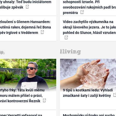
dy uhnaly: Teď budu iniciátorem
schopnosti Izraele. Při
 slibuje zpěvák
osvobozování rukojmích padl br
premiéra
zloučení s Glenem Hansardem:
Video zachytilo výzkumníka na
outěná rakev, dojemná řeč Bona
okraji lávového jezera. Je to jak
zpěv Irglové s Vedderem
pohled do Slunce, hlásil vzruše
rtyho frky: Táta kvůli mému
9 tipů s kostkami ledu: Vyhladí
oru málem přišel o práci,
zmačkané šaty i zalijí květiny
práví kontroverzní Řezník
per Vercetti vyfasoval na
Muchomůrku růžovku ani sucho