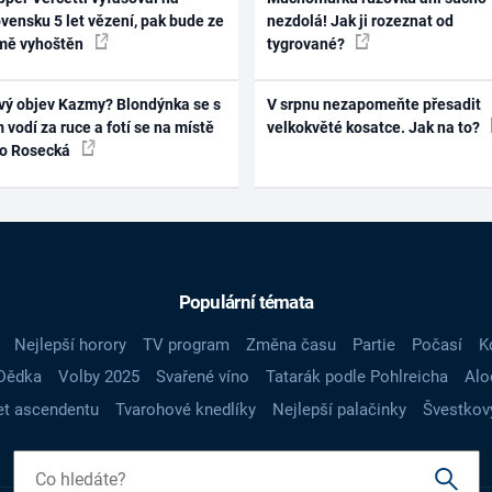
vensku 5 let vězení, pak bude ze
nezdolá! Jak ji rozeznat od
mě vyhoštěn
tygrované?
vý objev Kazmy? Blondýnka se s
V srpnu nezapomeňte přesadit
 vodí za ruce a fotí se na místě
velkokvěté kosatce. Jak na to?
ko Rosecká
Populární témata
Nejlepší horory
TV program
Změna času
Partie
Počasí
K
Dědka
Volby 2025
Svařené víno
Tatarák podle Pohlreicha
Alo
t ascendentu
Tvarohové knedlíky
Nejlepší palačinky
Švestkov