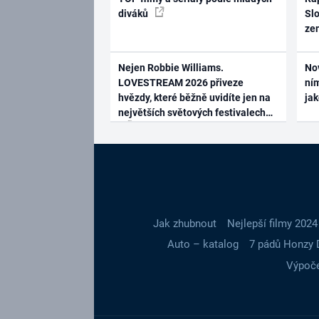
diváků
Slo
ze
Nejen Robbie Williams.
No
LOVESTREAM 2026 přiveze
ním
hvězdy, které běžně uvidíte jen na
ja
největších světových festivalech
Jak zhubnout
Nejlepší filmy 2024
Auto – katalog
7 pádů Honzy 
Výpoče