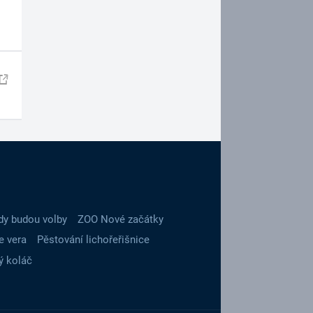
dy budou volby
ZOO Nové začátky
e vera
Pěstování lichořeřišnice
ý koláč