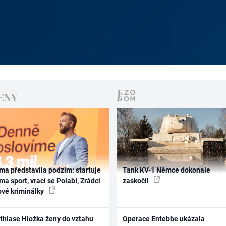
ma představila podzim: startuje
Tank KV-1 Němce dokonale
ma sport, vrací se Polabí, Zrádci
zaskočil
ové kriminálky
thiase Hložka ženy do vztahu
Operace Entebbe ukázala