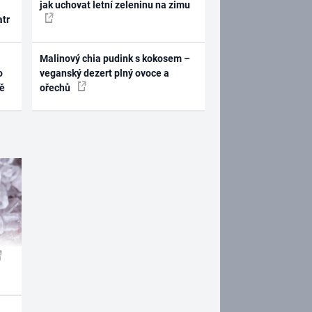
jak uchovat letní zeleninu na zimu
atr
Malinový chia pudink s kokosem –
o
veganský dezert plný ovoce a
ně
ořechů