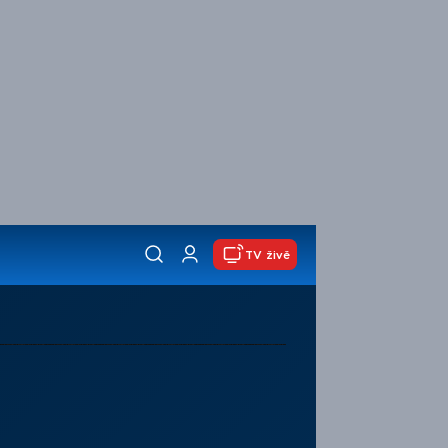
TV živě