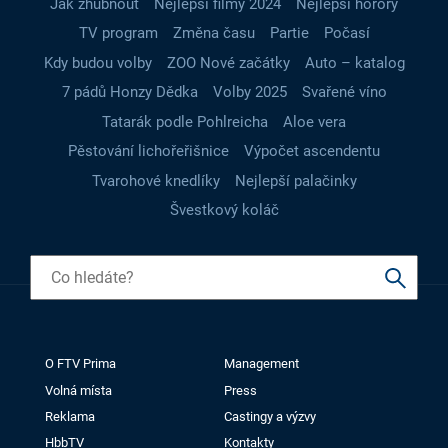
Jak zhubnout
Nejlepší filmy 2024
Nejlepší horory
TV program
Změna času
Partie
Počasí
Kdy budou volby
ZOO Nové začátky
Auto – katalog
7 pádů Honzy Dědka
Volby 2025
Svařené víno
Tatarák podle Pohlreicha
Aloe vera
Pěstování lichořeřišnice
Výpočet ascendentu
Tvarohové knedlíky
Nejlepší palačinky
Švestkový koláč
O FTV Prima
Management
Volná místa
Press
Reklama
Castingy a výzvy
HbbTV
Kontakty