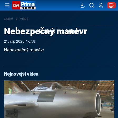
Domů
Videa
Nebezpečný manévr
Failed to fetch
21. srp 2020, 16:58
Nebezpečný manévr
Nejnovější videa