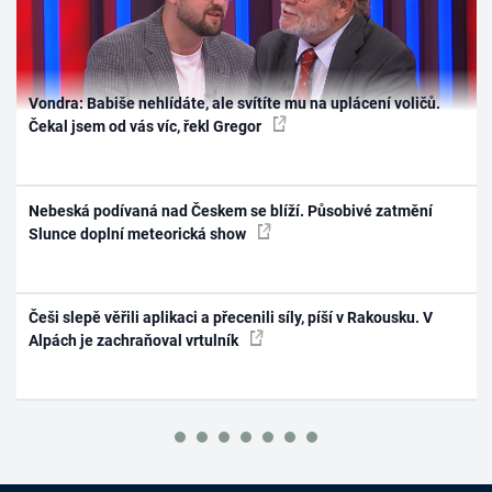
Vondra: Babiše nehlídáte, ale svítíte mu na uplácení voličů.
Čekal jsem od vás víc, řekl Gregor
Nebeská podívaná nad Českem se blíží. Působivé zatmění
Slunce doplní meteorická show
Češi slepě věřili aplikaci a přecenili síly, píší v Rakousku. V
Alpách je zachraňoval vrtulník