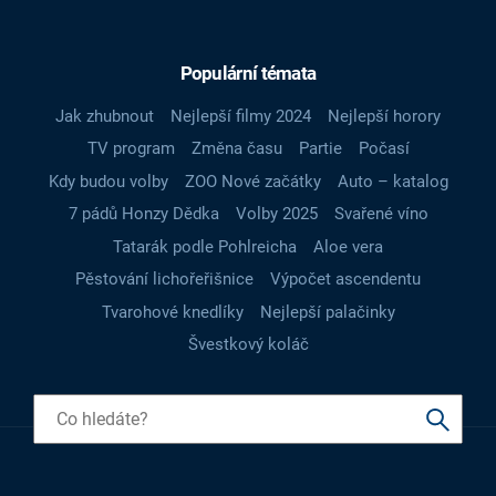
Populární témata
Jak zhubnout
Nejlepší filmy 2024
Nejlepší horory
TV program
Změna času
Partie
Počasí
Kdy budou volby
ZOO Nové začátky
Auto – katalog
7 pádů Honzy Dědka
Volby 2025
Svařené víno
Tatarák podle Pohlreicha
Aloe vera
Pěstování lichořeřišnice
Výpočet ascendentu
Tvarohové knedlíky
Nejlepší palačinky
Švestkový koláč