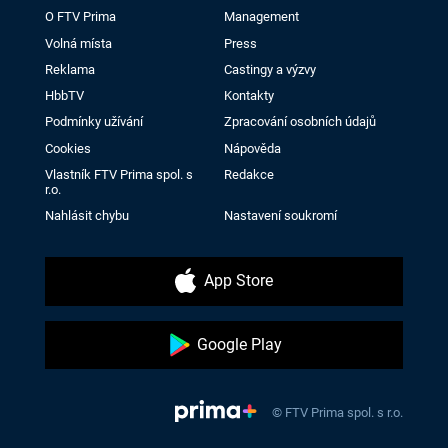
O FTV Prima
Management
Volná místa
Press
Reklama
Castingy a výzvy
HbbTV
Kontakty
Podmínky užívání
Zpracování osobních údajů
Cookies
Nápověda
Vlastník FTV Prima spol. s
Redakce
r.o.
Nahlásit chybu
Nastavení soukromí
App Store
Google Play
© FTV Prima spol. s r.o.