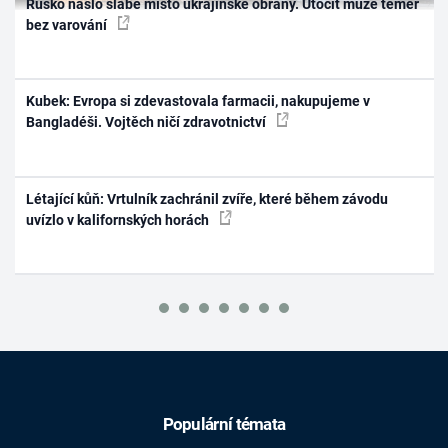
Rusko našlo slabé místo ukrajinské obrany. Útočit může téměř
bez varování
Kubek: Evropa si zdevastovala farmacii, nakupujeme v
Bangladéši. Vojtěch ničí zdravotnictví
Létající kůň: Vrtulník zachránil zvíře, které během závodu
uvízlo v kalifornských horách
Populární témata