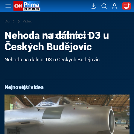
Domů
Videa
Nehoda na dálnici D3 u
Failed to fetch
Českých Budějovic
Nehoda na dálnici D3 u Českých Budějovic
Nejnovější videa