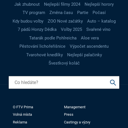
Jak zhubnout
Nejlepší filmy 2024
Nejlepší horory
TV program
Změna času
Partie
Počasí
Kdy budou volby
ZOO Nové začátky
Auto – katalog
7 pádů Honzy Dědka
Volby 2025
Svařené víno
Tatarák podle Pohlreicha
Aloe vera
Pěstování lichořeřišnice
Výpočet ascendentu
Tvarohové knedlíky
Nejlepší palačinky
Švestkový koláč
O FTV Prima
Management
Volná místa
Press
Reklama
Castingy a výzvy