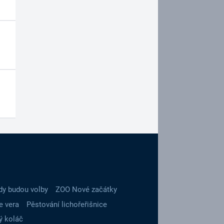
dy budou volby
ZOO Nové začátky
e vera
Pěstování lichořeřišnice
ý koláč