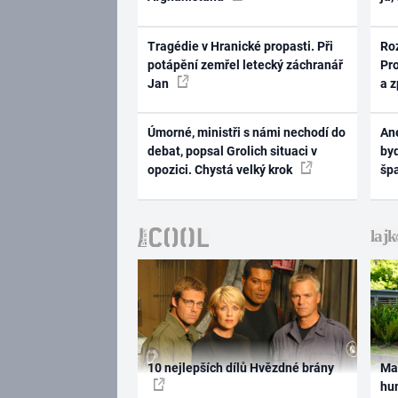
Tragédie v Hranické propasti. Při
Ro
potápění zemřel letecký záchranář
Pr
Jan
a 
Úmorné, ministři s námi nechodí do
Ane
debat, popsal Grolich situaci v
byd
opozici. Chystá velký krok
šp
10 nejlepších dílů Hvězdné brány
Ma
hum