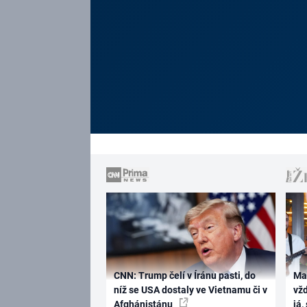
CNN: Trump čelí v Íránu pasti, do
Ma
níž se USA dostaly ve Vietnamu či v
vž
Afghánistánu
já,