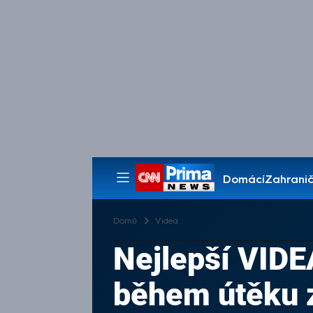
Domácí
Zahranič
Pořady
Domů
Videa
Nejlepší VIDE
během útěku z 