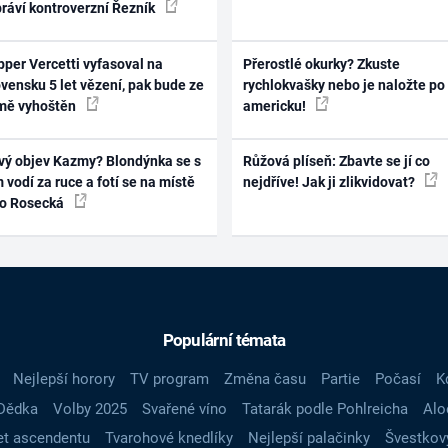
práví kontroverzní Řezník
per Vercetti vyfasoval na
Přerostlé okurky? Zkuste
vensku 5 let vězení, pak bude ze
rychlokvašky nebo je naložte po
mě vyhoštěn
americku!
vý objev Kazmy? Blondýnka se s
Růžová plíseň: Zbavte se jí co
 vodí za ruce a fotí se na místě
nejdříve! Jak ji zlikvidovat?
ko Rosecká
Populární témata
Nejlepší horory
TV program
Změna času
Partie
Počasí
K
Dědka
Volby 2025
Svařené víno
Tatarák podle Pohlreicha
Alo
t ascendentu
Tvarohové knedlíky
Nejlepší palačinky
Švestkov