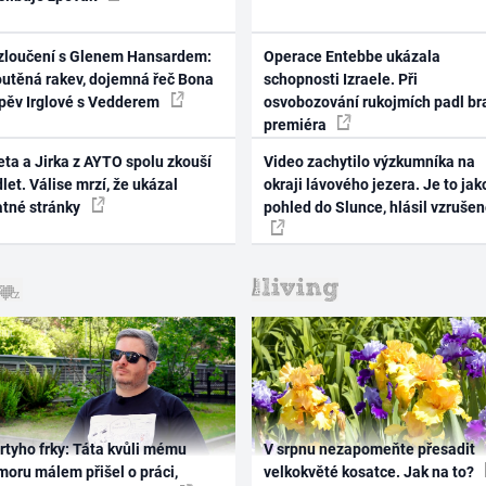
zloučení s Glenem Hansardem:
Operace Entebbe ukázala
outěná rakev, dojemná řeč Bona
schopnosti Izraele. Při
zpěv Irglové s Vedderem
osvobozování rukojmích padl br
premiéra
ta a Jirka z AYTO spolu zkouší
Video zachytilo výzkumníka na
let. Válise mrzí, že ukázal
okraji lávového jezera. Je to jak
atné stránky
pohled do Slunce, hlásil vzruše
rtyho frky: Táta kvůli mému
V srpnu nezapomeňte přesadit
oru málem přišel o práci,
velkokvěté kosatce. Jak na to?