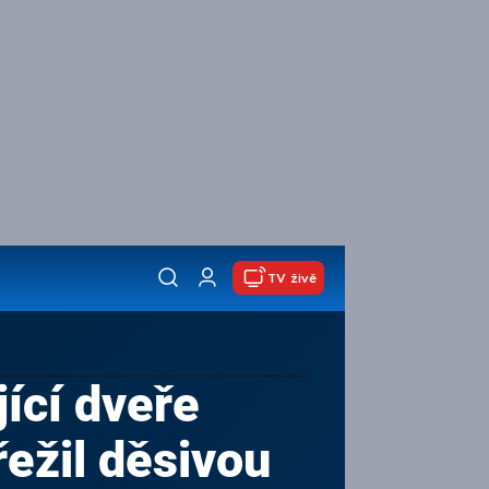
TV živě
ící dveře
řežil děsivou