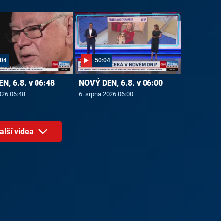
:04
50:04
N, 6.8. v 06:48
NOVÝ DEN, 6.8. v 06:00
026 06:48
6. srpna 2026 06:00
alší videa