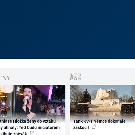
thiase Hložka ženy do vztahu
Tank KV-1 Němce dokonale
dy uhnaly: Teď budu iniciátorem
zaskočil
 slibuje zpěvák