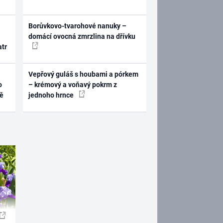
Borůvkovo-tvarohové nanuky –
domácí ovocná zmrzlina na dřívku
atr
Vepřový guláš s houbami a pórkem
o
– krémový a voňavý pokrm z
ně
jednoho hrnce