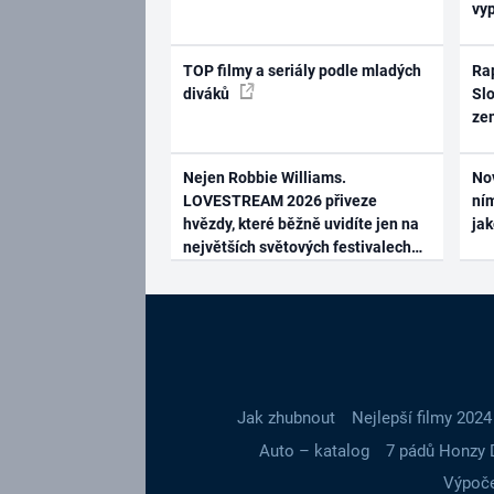
vy
TOP filmy a seriály podle mladých
Rap
diváků
Slo
ze
Nejen Robbie Williams.
No
LOVESTREAM 2026 přiveze
ním
hvězdy, které běžně uvidíte jen na
ja
největších světových festivalech
Jak zhubnout
Nejlepší filmy 2024
Auto – katalog
7 pádů Honzy 
Výpoče