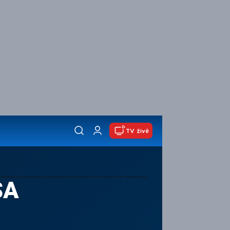
TV živě
SA