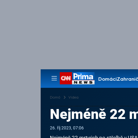
Domácí
Zahranič
Pořady
Domů
Videa
Nejméně 22 m
26. říj 2023, 07:06
Nejméně 22 mrtvých po střelbě v USA