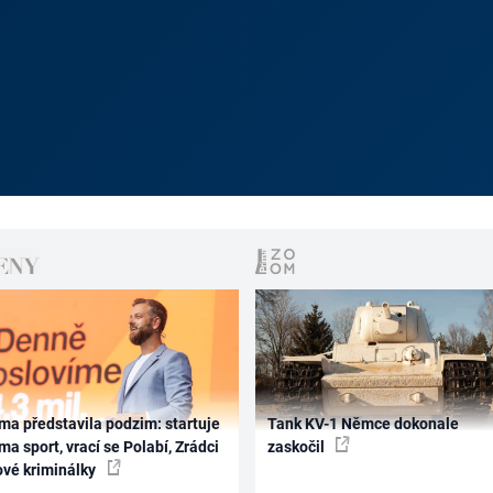
ma představila podzim: startuje
Tank KV-1 Němce dokonale
ma sport, vrací se Polabí, Zrádci
zaskočil
ové kriminálky