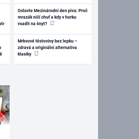
Oslavte Mezinárodní den piva: Proč
mrazák ničí chuť a kdy v horku
atr
vsadit na šnyt?
Mrkvové těstoviny bez lepku –
o
zdravá a originální alternativa
ně
klasiky
é