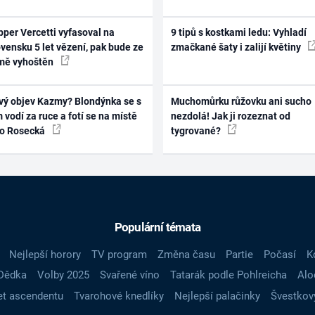
per Vercetti vyfasoval na
9 tipů s kostkami ledu: Vyhladí
vensku 5 let vězení, pak bude ze
zmačkané šaty i zalijí květiny
mě vyhoštěn
vý objev Kazmy? Blondýnka se s
Muchomůrku růžovku ani sucho
 vodí za ruce a fotí se na místě
nezdolá! Jak ji rozeznat od
ko Rosecká
tygrované?
Populární témata
Nejlepší horory
TV program
Změna času
Partie
Počasí
K
Dědka
Volby 2025
Svařené víno
Tatarák podle Pohlreicha
Alo
t ascendentu
Tvarohové knedlíky
Nejlepší palačinky
Švestkov