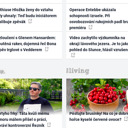
thiase Hložka ženy do vztahu
Operace Entebbe ukázala
dy uhnaly: Teď budu iniciátorem
schopnosti Izraele. Při
 slibuje zpěvák
osvobozování rukojmích padl br
premiéra
zloučení s Glenem Hansardem:
Video zachytilo výzkumníka na
outěná rakev, dojemná řeč Bona
okraji lávového jezera. Je to jak
zpěv Irglové s Vedderem
pohled do Slunce, hlásil vzruše
rtyho frky: Táta kvůli mému
Pěstujte brusinky! Na co je dobr
oru málem přišel o práci,
hořce kyselé červené ovoce?
práví kontroverzní Řezník