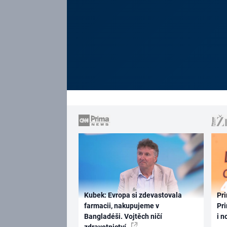
Kubek: Evropa si zdevastovala
Pri
farmacii, nakupujeme v
Pri
Bangladéši. Vojtěch ničí
i n
zdravotnictví