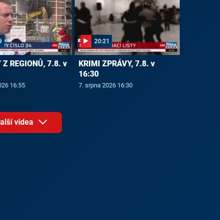
9
20:21
Z REGIONŮ, 7.8. v
KRIMI ZPRÁVY, 7.8. v
16:30
026 16:55
7. srpna 2026 16:30
alší videa