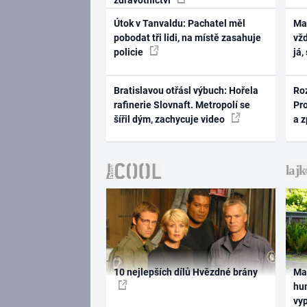
Útok v Tanvaldu: Pachatel měl
Ma
pobodat tři lidi, na místě zasahuje
vž
policie
já,
Bratislavou otřásl výbuch: Hořela
Ro
rafinerie Slovnaft. Metropolí se
Pr
šířil dým, zachycuje video
a 
10 nejlepších dílů Hvězdné brány
Ma
hum
vy