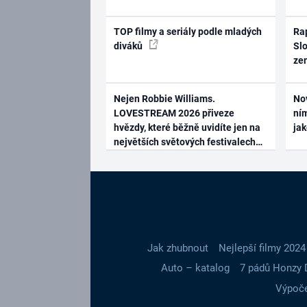
TOP filmy a seriály podle mladých
Rap
diváků
Slo
ze
Nejen Robbie Williams.
No
LOVESTREAM 2026 přiveze
ním
hvězdy, které běžně uvidíte jen na
ja
největších světových festivalech
Jak zhubnout
Nejlepší filmy 2024
Auto – katalog
7 pádů Honzy 
Výpoče