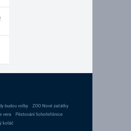
dy budou volby
ZOO Nové začátky
e vera
Pěstování lichořeřišnice
ý koláč