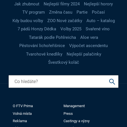
Jak zhubnout
Nejlepší filmy 2024
Nejlepší horory
TV program
Změna času
Partie
Počasí
Kdy budou volby
ZOO Nové začátky
Auto – katalog
7 pádů Honzy Dědka
Volby 2025
Svařené víno
Tatarák podle Pohlreicha
Aloe vera
Pěstování lichořeřišnice
Výpočet ascendentu
Tvarohové knedlíky
Nejlepší palačinky
Švestkový koláč
O FTV Prima
Management
Volná místa
Press
Reklama
Castingy a výzvy