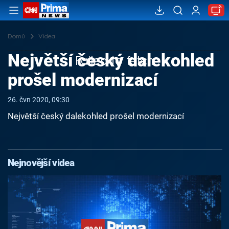
Domů
Videa
Největší český dalekohled
Failed to fetch
prošel modernizací
26. čvn 2020, 09:30
Největší český dalekohled prošel modernizací
Nejnovější videa