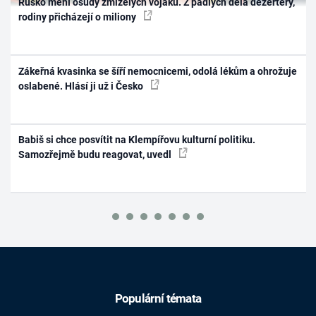
Rusko mění osudy zmizelých vojáků. Z padlých dělá dezertéry,
rodiny přicházejí o miliony
Zákeřná kvasinka se šíří nemocnicemi, odolá lékům a ohrožuje
oslabené. Hlásí ji už i Česko
Babiš si chce posvítit na Klempířovu kulturní politiku.
Samozřejmě budu reagovat, uvedl
Populární témata