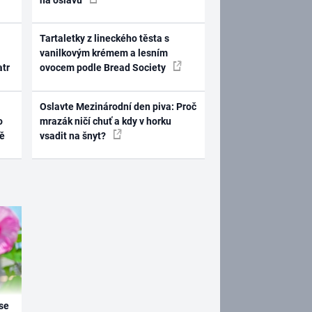
Tartaletky z lineckého těsta s
vanilkovým krémem a lesním
atr
ovocem podle Bread Society
Oslavte Mezinárodní den piva: Proč
o
mrazák ničí chuť a kdy v horku
ně
vsadit na šnyt?
se