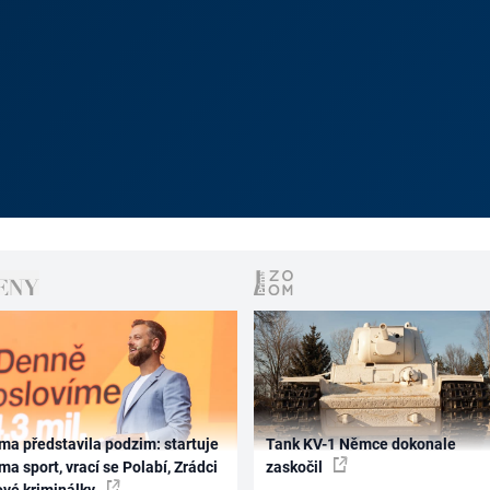
ma představila podzim: startuje
Tank KV-1 Němce dokonale
ma sport, vrací se Polabí, Zrádci
zaskočil
ové kriminálky