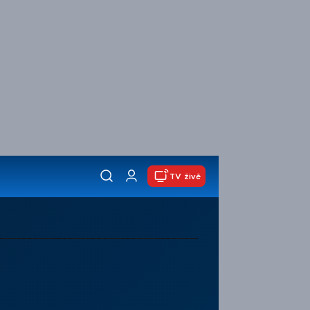
TV živě