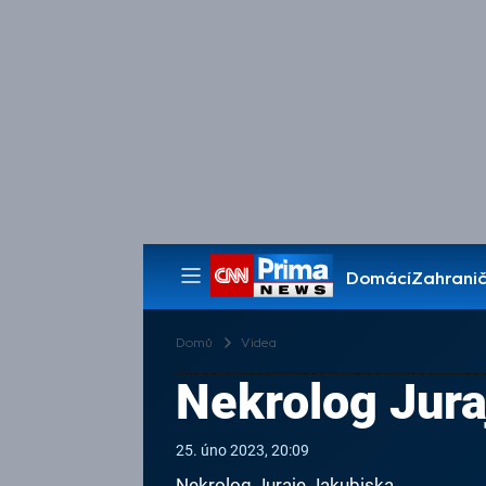
Domácí
Zahranič
Pořady
Domů
Videa
Nekrolog Jura
25. úno 2023, 20:09
Nekrolog Juraje Jakubiska