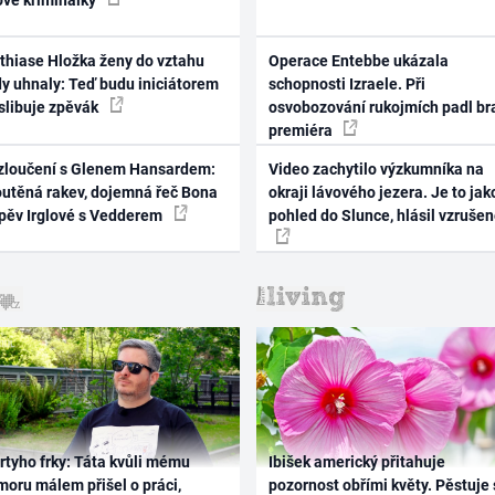
thiase Hložka ženy do vztahu
Operace Entebbe ukázala
dy uhnaly: Teď budu iniciátorem
schopnosti Izraele. Při
 slibuje zpěvák
osvobozování rukojmích padl br
premiéra
zloučení s Glenem Hansardem:
Video zachytilo výzkumníka na
outěná rakev, dojemná řeč Bona
okraji lávového jezera. Je to jak
zpěv Irglové s Vedderem
pohled do Slunce, hlásil vzruše
rtyho frky: Táta kvůli mému
Ibišek americký přitahuje
oru málem přišel o práci,
pozornost obřími květy. Pěstuje 