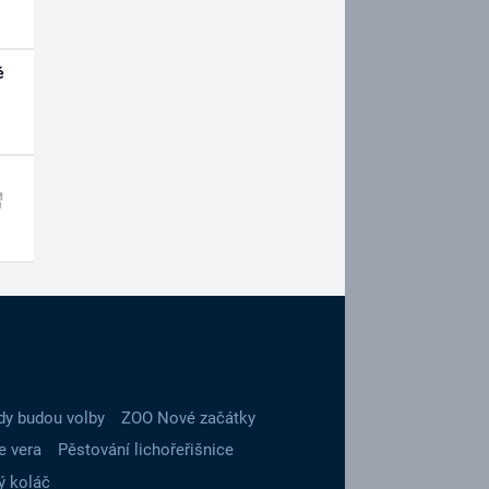
é
dy budou volby
ZOO Nové začátky
e vera
Pěstování lichořeřišnice
ý koláč