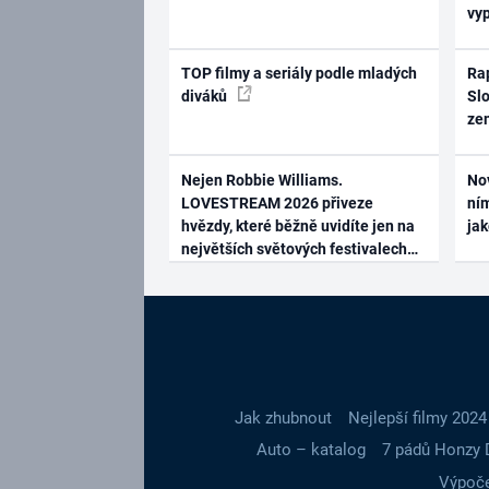
vy
TOP filmy a seriály podle mladých
Rap
diváků
Slo
ze
Nejen Robbie Williams.
No
LOVESTREAM 2026 přiveze
ním
hvězdy, které běžně uvidíte jen na
ja
největších světových festivalech
Jak zhubnout
Nejlepší filmy 2024
Auto – katalog
7 pádů Honzy 
Výpoče