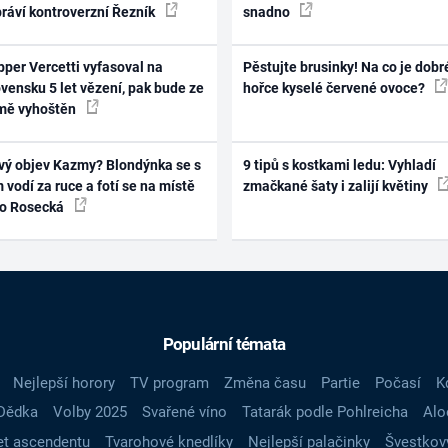
práví kontroverzní Řezník
snadno
per Vercetti vyfasoval na
Pěstujte brusinky! Na co je dobr
vensku 5 let vězení, pak bude ze
hořce kyselé červené ovoce?
mě vyhoštěn
vý objev Kazmy? Blondýnka se s
9 tipů s kostkami ledu: Vyhladí
 vodí za ruce a fotí se na místě
zmačkané šaty i zalijí květiny
ko Rosecká
Populární témata
Nejlepší horory
TV program
Změna času
Partie
Počasí
K
Dědka
Volby 2025
Svařené víno
Tatarák podle Pohlreicha
Alo
t ascendentu
Tvarohové knedlíky
Nejlepší palačinky
Švestkov