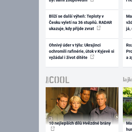
Blíží se další výheň: Teploty v
Ma
Česku vyletí na 36 stupňů. RADAR
vž
ukazuje, kdy přijde zvrat
já,
Ohnivý úder v týlu: Ukrajinci
Ro
ochromili rafinérie, útok v Kyjevě si
Pr
vyžádal i život dítěte
a 
10 nejlepších dílů Hvězdné brány
Ma
hum