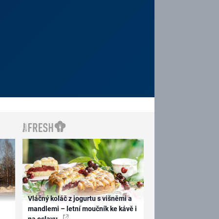
Vláčný koláč z jogurtu s višněmi a
mandlemi – letní moučník ke kávě i
na oslavu