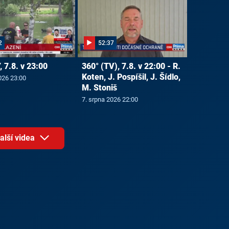
2
52:37
 7.8. v 23:00
360° (TV), 7.8. v 22:00 - R.
Koten, J. Pospíšil, J. Šídlo,
026 23:00
M. Stoniš
7. srpna 2026 22:00
alší videa