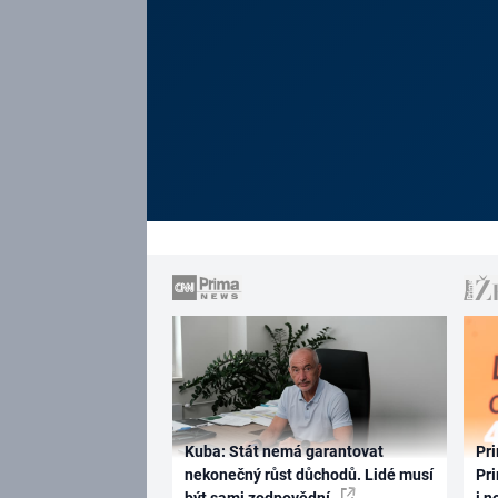
Kuba: Stát nemá garantovat
Pri
nekonečný růst důchodů. Lidé musí
Pri
být sami zodpovědní
i n