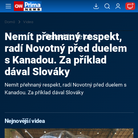
Domů
Videa
Nemít přehnaný respekt,
Failed to fetch
radí Novotný před duelem
s Kanadou. Za příklad
dával Slováky
Nemít přehnaný respekt, radí Novotný před duelem s
Kanadou. Za příklad dával Slováky
Nejnovější videa