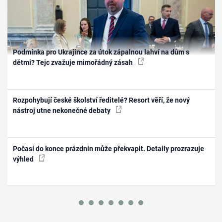
Podmínka pro Ukrajince za útok zápalnou lahví na dům s
dětmi? Tejc zvažuje mimořádný zásah
Rozpohybují české školství ředitelé? Resort věří, že nový
nástroj utne nekonečné debaty
Počasí do konce prázdnin může překvapit. Detaily prozrazuje
výhled