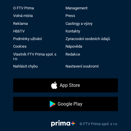
O FTV Prima
Management
Volná místa
Press
Reklama
Castingy a výzvy
HbbTV
Kontakty
Podmínky užívání
Zpracování osobních údajů
Cookies
Nápověda
Vlastník FTV Prima spol. s
Redakce
r.o.
Nahlásit chybu
Nastavení soukromí
App Store
Google Play
© FTV Prima spol. s r.o.