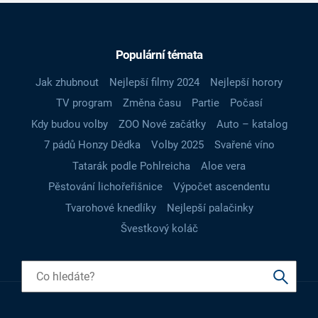
Populární témata
Jak zhubnout
Nejlepší filmy 2024
Nejlepší horory
TV program
Změna času
Partie
Počasí
Kdy budou volby
ZOO Nové začátky
Auto – katalog
7 pádů Honzy Dědka
Volby 2025
Svařené víno
Tatarák podle Pohlreicha
Aloe vera
Pěstování lichořeřišnice
Výpočet ascendentu
Tvarohové knedlíky
Nejlepší palačinky
Švestkový koláč