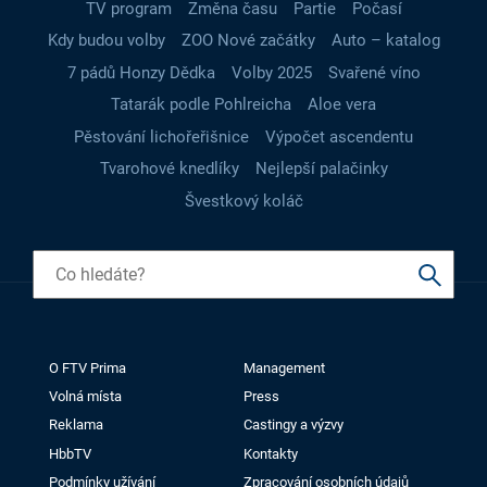
TV program
Změna času
Partie
Počasí
Kdy budou volby
ZOO Nové začátky
Auto – katalog
7 pádů Honzy Dědka
Volby 2025
Svařené víno
Tatarák podle Pohlreicha
Aloe vera
Pěstování lichořeřišnice
Výpočet ascendentu
Tvarohové knedlíky
Nejlepší palačinky
Švestkový koláč
O FTV Prima
Management
Volná místa
Press
Reklama
Castingy a výzvy
HbbTV
Kontakty
Podmínky užívání
Zpracování osobních údajů