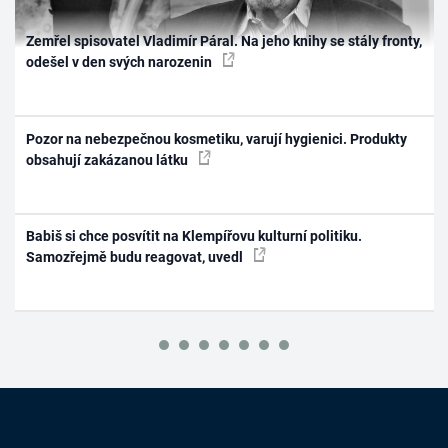
Zemřel spisovatel Vladimír Páral. Na jeho knihy se stály fronty,
odešel v den svých narozenin
Pozor na nebezpečnou kosmetiku, varují hygienici. Produkty
obsahují zakázanou látku
Babiš si chce posvítit na Klempířovu kulturní politiku.
Samozřejmě budu reagovat, uvedl