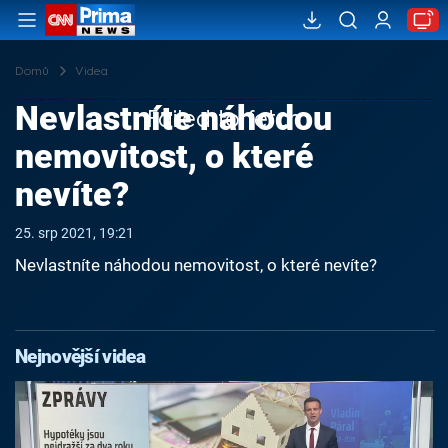
Domů
Videa
Nevlastníte náhodou
Failed to fetch
nemovitost, o které
nevíte?
25. srp 2021, 19:21
Nevlastníte náhodou nemovitost, o které nevíte?
Nejnovější videa