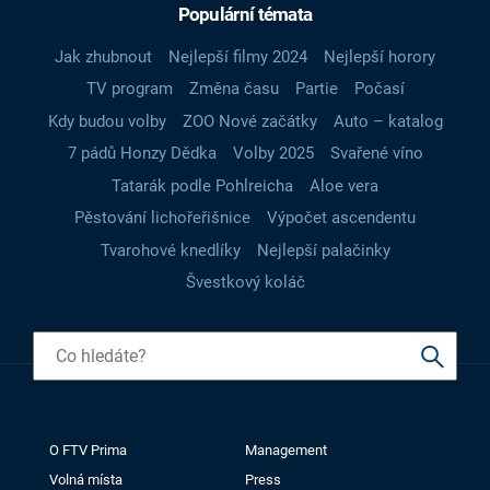
Populární témata
Jak zhubnout
Nejlepší filmy 2024
Nejlepší horory
TV program
Změna času
Partie
Počasí
Kdy budou volby
ZOO Nové začátky
Auto – katalog
7 pádů Honzy Dědka
Volby 2025
Svařené víno
Tatarák podle Pohlreicha
Aloe vera
Pěstování lichořeřišnice
Výpočet ascendentu
Tvarohové knedlíky
Nejlepší palačinky
Švestkový koláč
O FTV Prima
Management
Volná místa
Press