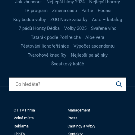
Jak zhubnout
Nejlepší filmy 2024
Nejlepší horory
TV program
Změna času
Partie
Počasí
Kdy budou volby
ZOO Nové začátky
Auto – katalog
7 pádů Honzy Dědka
Volby 2025
Svařené víno
Tatarák podle Pohlreicha
Aloe vera
Pěstování lichořeřišnice
Výpočet ascendentu
Tvarohové knedlíky
Nejlepší palačinky
Švestkový koláč
O FTV Prima
Management
Volná místa
Press
Reklama
Castingy a výzvy
HbbTV
Kontakty