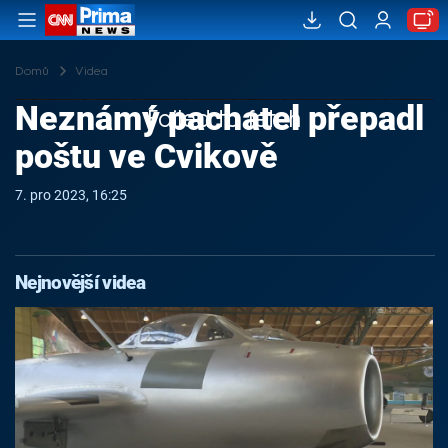
Domů
Videa
Neznámý pachatel přepadl
Failed to fetch
poštu ve Cvikově
7. pro 2023, 16:25
Nejnovější videa