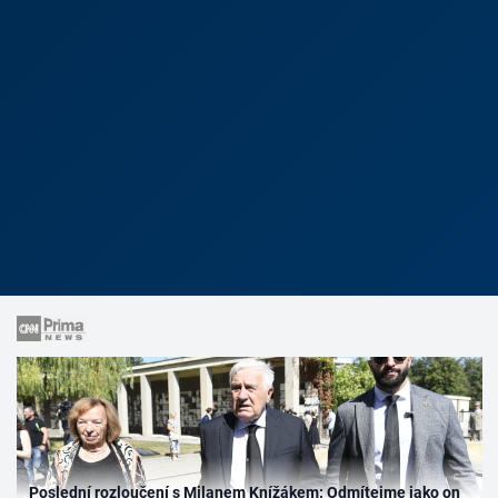
Poslední rozloučení s Milanem Knížákem: Odmítejme jako on