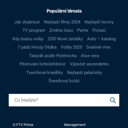
Populární témata
Jak zhubnout
Nejlepší filmy 2024
Nejlepší horory
TV program
Změna času
Partie
Počasí
Kdy budou volby
ZOO Nové začátky
Auto – katalog
7 pádů Honzy Dědka
Volby 2025
Svařené víno
Tatarák podle Pohlreicha
Aloe vera
Pěstování lichořeřišnice
Výpočet ascendentu
Tvarohové knedlíky
Nejlepší palačinky
Švestkový koláč
O FTV Prima
Management