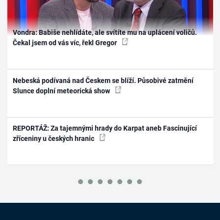
Vondra: Babiše nehlídáte, ale svítíte mu na uplácení voličů.
Čekal jsem od vás víc, řekl Gregor
Nebeská podívaná nad Českem se blíží. Působivé zatmění
Slunce doplní meteorická show
REPORTÁŽ: Za tajemnými hrady do Karpat aneb Fascinující
zříceniny u českých hranic