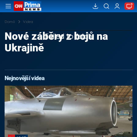
Domů
Videa
Nové záběry z bojů na
Failed to fetch
Ukrajině
Nejnovější videa