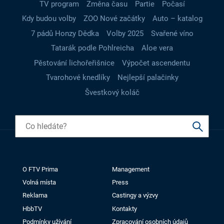
TV program
Změna času
Partie
Počasí
Kdy budou volby
ZOO Nové začátky
Auto – katalog
7 pádů Honzy Dědka
Volby 2025
Svařené víno
Tatarák podle Pohlreicha
Aloe vera
Pěstování lichořeřišnice
Výpočet ascendentu
Tvarohové knedlíky
Nejlepší palačinky
Švestkový koláč
O FTV Prima
Management
Volná místa
Press
Reklama
Castingy a výzvy
HbbTV
Kontakty
Podmínky užívání
Zpracování osobních údajů