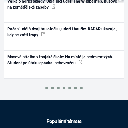
Válka o hořící sklady. Ukrajinci udeřili na Wildberries, Rusové
na zemědělské zásoby
Počasí udělá dvojitou otočku, udeří i bouřky. RADAR ukazuje,
kdy se vrátí tropy
Masová střelba v thajské škole: Na místě je sedm mrtvých.
Student po útoku spáchal sebevraždu
Populární témata