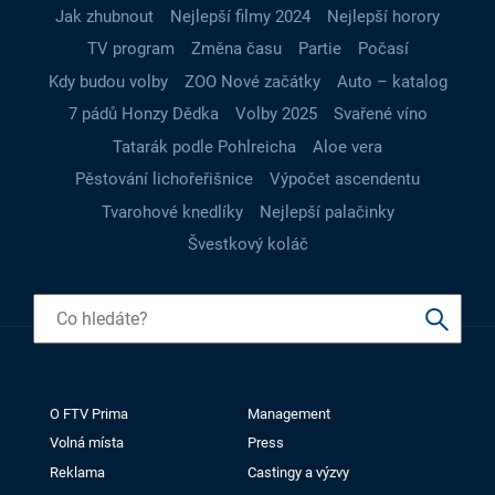
Jak zhubnout
Nejlepší filmy 2024
Nejlepší horory
TV program
Změna času
Partie
Počasí
Kdy budou volby
ZOO Nové začátky
Auto – katalog
7 pádů Honzy Dědka
Volby 2025
Svařené víno
Tatarák podle Pohlreicha
Aloe vera
Pěstování lichořeřišnice
Výpočet ascendentu
Tvarohové knedlíky
Nejlepší palačinky
Švestkový koláč
O FTV Prima
Management
Volná místa
Press
Reklama
Castingy a výzvy