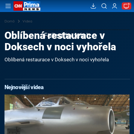
Domů
Videa
Oblíbená restaurace v
Failed to fetch
Doksech v noci vyhořela
Oblíbená restaurace v Doksech v noci vyhořela
Nejnovější videa