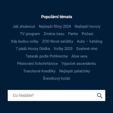
Populární témata
Jak zhubnout
Nejlepší filmy 2024
Nejlepší horory
TV program
Změna času
Partie
Počasí
Kdy budou volby
ZOO Nové začátky
Auto – katalog
7 pádů Honzy Dědka
Volby 2025
Svařené víno
Tatarák podle Pohlreicha
Aloe vera
Pěstování lichořeřišnice
Výpočet ascendentu
Tvarohové knedlíky
Nejlepší palačinky
Švestkový koláč