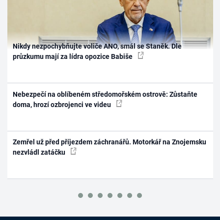
Nikdy nezpochybňujte voliče ANO, smál se Staněk. Dle
průzkumu mají za lídra opozice Babiše
Nebezpečí na oblíbeném středomořském ostrově: Zůstaňte
doma, hrozí ozbrojenci ve videu
Zemřel už před příjezdem záchranářů. Motorkář na Znojemsku
nezvládl zatáčku