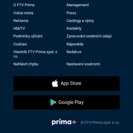
O FTV Prima
Management
Volná místa
Press
Reklama
Castingy a výzvy
HbbTV
Kontakty
Podmínky užívání
Zpracování osobních údajů
Cookies
Nápověda
Vlastník FTV Prima spol. s
Redakce
r.o.
Nahlásit chybu
Nastavení soukromí
App Store
Google Play
© FTV Prima spol. s r.o.