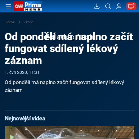
Domů
Videa
Od pondělí má naplno začít
Failed to fetch
fungovat sdílený lékový
záznam
1. čvn 2020, 11:31
Od pondělí má naplno začít fungovat sdílený lékový
záznam
Nejnovější videa