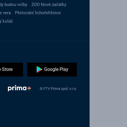
dy budou volby
ZOO Nové začátky
e vera
Pěstování lichořeřišnice
ý koláč
 Store
Google Play
© FTV Prima spol. s r.o.