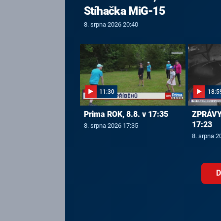
Stíhačka MiG-15
8. srpna 2026 20:40
11:30
18:5
Prima ROK, 8.8. v 17:35
ZPRÁVY 
17:23
8. srpna 2026 17:35
8. srpna 2
D