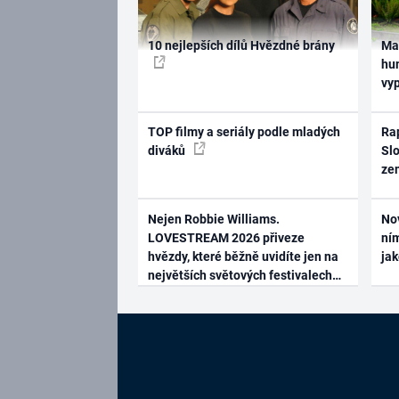
10 nejlepších dílů Hvězdné brány
Ma
hum
vy
TOP filmy a seriály podle mladých
Rap
diváků
Slo
ze
Nejen Robbie Williams.
No
LOVESTREAM 2026 přiveze
ním
hvězdy, které běžně uvidíte jen na
ja
největších světových festivalech