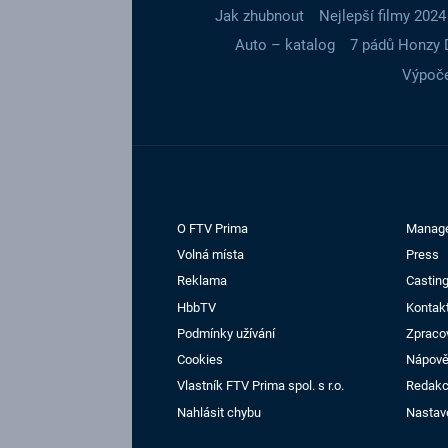
Jak zhubnout
Nejlepší filmy 2024
Auto – katalog
7 pádů Honzy 
Výpoče
O FTV Prima
Manag
Volná místa
Press
Reklama
Casting
HbbTV
Kontak
Podmínky užívání
Zpraco
Cookies
Nápov
Vlastník FTV Prima spol. s r.o.
Redak
Nahlásit chybu
Nastav