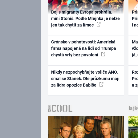
Boj s migranty Evropa prohrála,
Pri
míní Stoniš. Podle Mlejnka je nelze
Pri
jen tak chytit za límec
i n
Grónsko v pohotovosti: Americká
Ma
firma napojená na lidi od Trumpa
vž
chystá vrty bez povolení
já,
Nikdy nezpochybňujte voliče ANO,
Ro
smál se Staněk. Dle průzkumu mají
Pr
za lídra opozice Babiše
a 