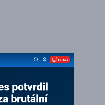
TV živě
s potvrdil
za brutální