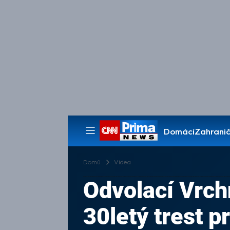
Domácí
Zahranič
Pořady
Domů
Videa
Odvolací Vrch
30letý trest p