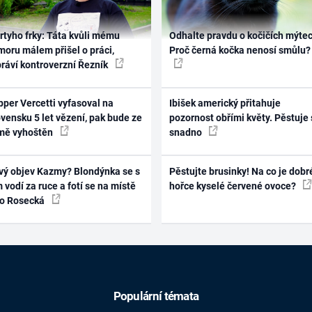
rtyho frky: Táta kvůli mému
Odhalte pravdu o kočičích mýtec
oru málem přišel o práci,
Proč černá kočka nenosí smůlu?
práví kontroverzní Řezník
per Vercetti vyfasoval na
Ibišek americký přitahuje
vensku 5 let vězení, pak bude ze
pozornost obřími květy. Pěstuje 
mě vyhoštěn
snadno
vý objev Kazmy? Blondýnka se s
Pěstujte brusinky! Na co je dobr
 vodí za ruce a fotí se na místě
hořce kyselé červené ovoce?
ko Rosecká
Populární témata