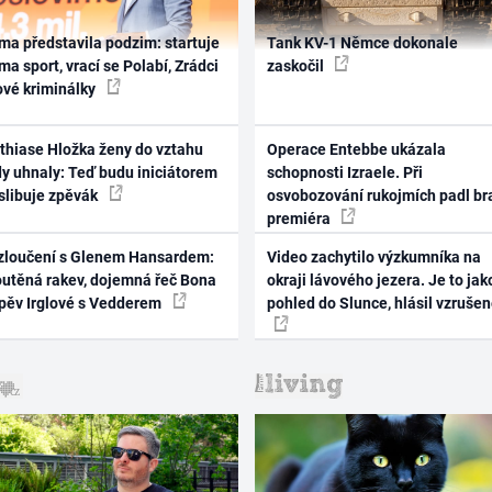
ma představila podzim: startuje
Tank KV-1 Němce dokonale
ma sport, vrací se Polabí, Zrádci
zaskočil
ové kriminálky
thiase Hložka ženy do vztahu
Operace Entebbe ukázala
dy uhnaly: Teď budu iniciátorem
schopnosti Izraele. Při
 slibuje zpěvák
osvobozování rukojmích padl br
premiéra
zloučení s Glenem Hansardem:
Video zachytilo výzkumníka na
outěná rakev, dojemná řeč Bona
okraji lávového jezera. Je to jak
zpěv Irglové s Vedderem
pohled do Slunce, hlásil vzruše