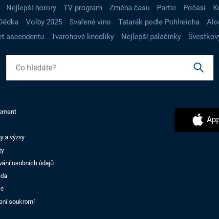
Nejlepší horory
TV program
Změna času
Partie
Počasí
K
Dědka
Volby 2025
Svařené víno
Tatarák podle Pohlreicha
Alo
t ascendentu
Tvarohové knedlíky
Nejlepší palačinky
Švestkov
ement
App
y a výzvy
ty
vání osobních údajů
ěda
ce
ení soukromí