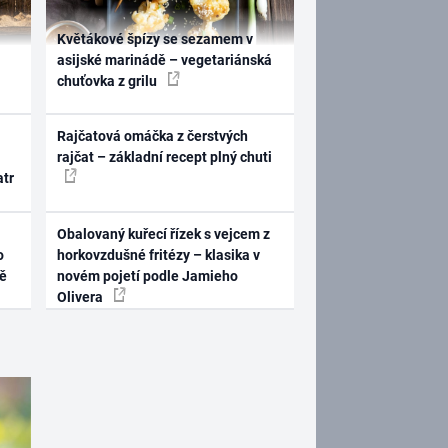
Květákové špízy se sezamem v
asijské marinádě – vegetariánská
chuťovka z grilu
Rajčatová omáčka z čerstvých
rajčat – základní recept plný chuti
atr
Obalovaný kuřecí řízek s vejcem z
o
horkovzdušné fritézy – klasika v
ně
novém pojetí podle Jamieho
Olivera