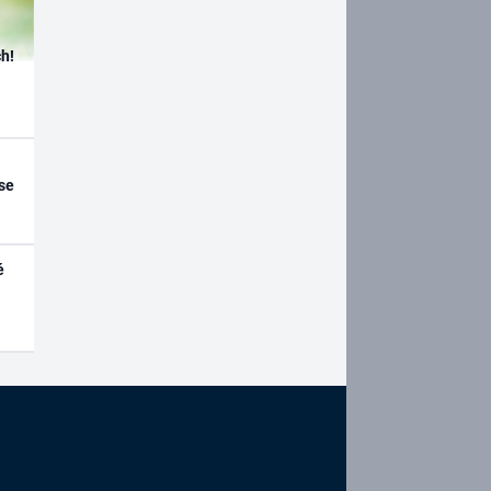
h!
se
é