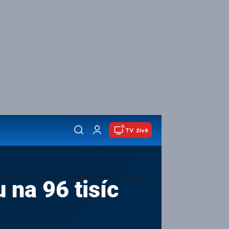
TV živě
 na 96 tisíc