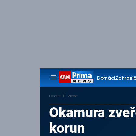
Domácí
Zahranič
Pořady
Domů
Videa
Okamura zveřej
korun