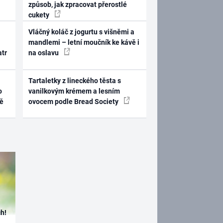
způsob, jak zpracovat přerostlé
cukety
Vláčný koláč z jogurtu s višněmi a
mandlemi – letní moučník ke kávě i
atr
na oslavu
Tartaletky z lineckého těsta s
o
vanilkovým krémem a lesním
ně
ovocem podle Bread Society
h!