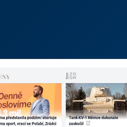
ma představila podzim: startuje
Tank KV-1 Němce dokonale
ma sport, vrací se Polabí, Zrádci
zaskočil