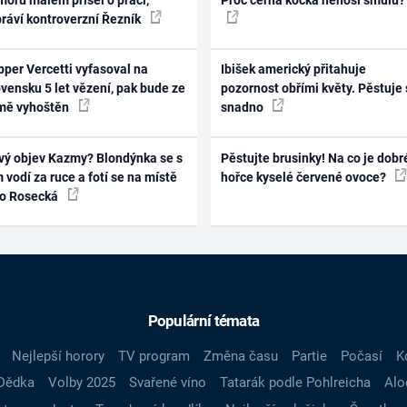
práví kontroverzní Řezník
per Vercetti vyfasoval na
Ibišek americký přitahuje
vensku 5 let vězení, pak bude ze
pozornost obřími květy. Pěstuje 
mě vyhoštěn
snadno
vý objev Kazmy? Blondýnka se s
Pěstujte brusinky! Na co je dobr
 vodí za ruce a fotí se na místě
hořce kyselé červené ovoce?
ko Rosecká
Populární témata
Nejlepší horory
TV program
Změna času
Partie
Počasí
K
Dědka
Volby 2025
Svařené víno
Tatarák podle Pohlreicha
Alo