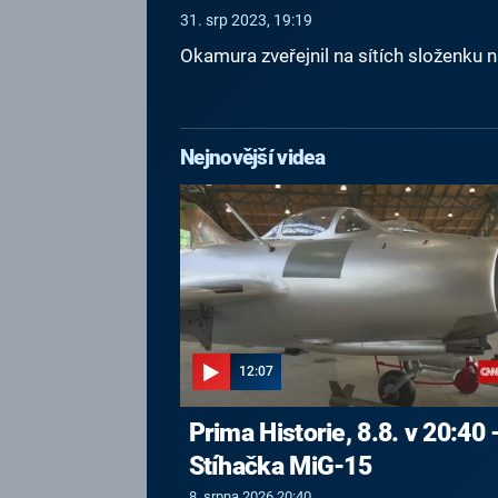
31. srp 2023, 19:19
Okamura zveřejnil na sítích složenku n
Nejnovější videa
12:07
Prima Historie, 8.8. v 20:40 
Stíhačka MiG-15
8. srpna 2026 20:40