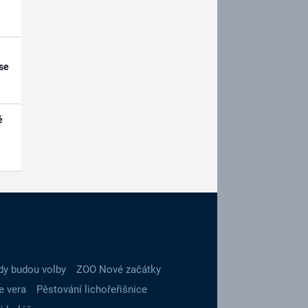
se
é
dy budou volby
ZOO Nové začátky
e vera
Pěstování lichořeřišnice