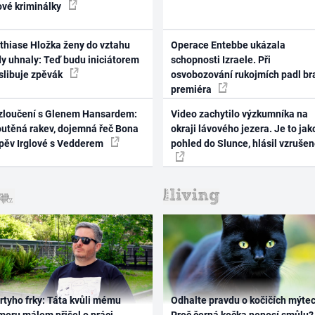
ové kriminálky
thiase Hložka ženy do vztahu
Operace Entebbe ukázala
dy uhnaly: Teď budu iniciátorem
schopnosti Izraele. Při
 slibuje zpěvák
osvobozování rukojmích padl br
premiéra
zloučení s Glenem Hansardem:
Video zachytilo výzkumníka na
outěná rakev, dojemná řeč Bona
okraji lávového jezera. Je to jak
zpěv Irglové s Vedderem
pohled do Slunce, hlásil vzruše
rtyho frky: Táta kvůli mému
Odhalte pravdu o kočičích mýtec
oru málem přišel o práci,
Proč černá kočka nenosí smůlu?