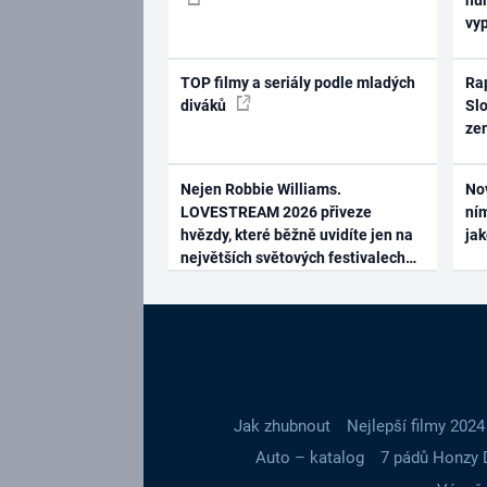
vy
TOP filmy a seriály podle mladých
Rap
diváků
Slo
ze
Nejen Robbie Williams.
No
LOVESTREAM 2026 přiveze
ním
hvězdy, které běžně uvidíte jen na
ja
největších světových festivalech
Jak zhubnout
Nejlepší filmy 2024
Auto – katalog
7 pádů Honzy 