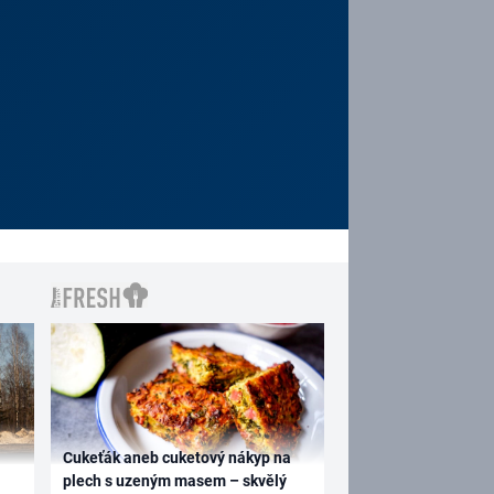
Cukeťák aneb cuketový nákyp na
plech s uzeným masem – skvělý