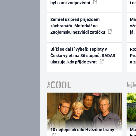
být sami zodpovědní
i n
Zemřel už před příjezdem
Ma
záchranářů. Motorkář na
vž
Znojemsku nezvládl zatáčku
já,
Blíží se další výheň: Teploty v
Ro
Česku vyletí na 36 stupňů. RADAR
Pr
ukazuje, kdy přijde zvrat
a 
10 nejlepších dílů Hvězdné brány
Ma
hum