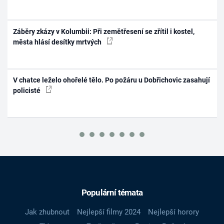
Záběry zkázy v Kolumbii: Při zemětřesení se zřítil i kostel,
města hlásí desítky mrtvých
V chatce leželo ohořelé tělo. Po požáru u Dobřichovic zasahují
policisté
Populární témata
Jak zhubnout
Nejlepší filmy 2024
Nejlepší horory