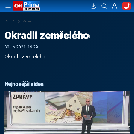
Domů
Videa
Okradli zemřelého
Failed to fetch
30. lis 2021, 19:29
Okradli zemřelého
Nejnovější videa