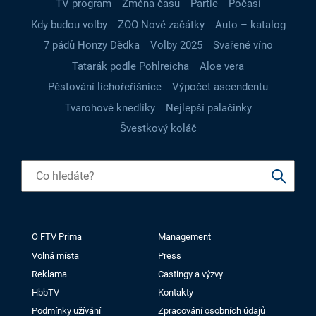
TV program
Změna času
Partie
Počasí
Kdy budou volby
ZOO Nové začátky
Auto – katalog
7 pádů Honzy Dědka
Volby 2025
Svařené víno
Tatarák podle Pohlreicha
Aloe vera
Pěstování lichořeřišnice
Výpočet ascendentu
Tvarohové knedlíky
Nejlepší palačinky
Švestkový koláč
O FTV Prima
Management
Volná místa
Press
Reklama
Castingy a výzvy
HbbTV
Kontakty
Podmínky užívání
Zpracování osobních údajů