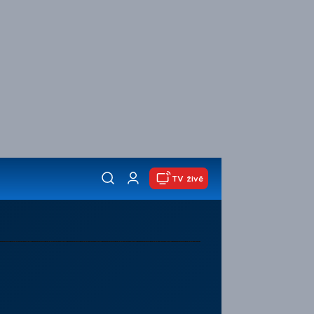
TV živě