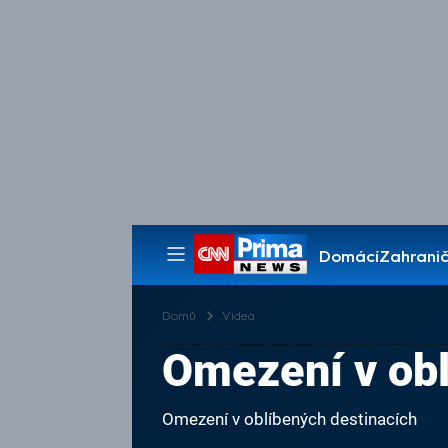
Domácí
Zahranič
Pořady
Domů
Videa
Omezení v obl
Omezení v oblíbených destinacích