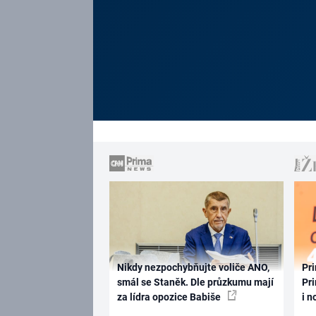
Nikdy nezpochybňujte voliče ANO,
Pri
smál se Staněk. Dle průzkumu mají
Pri
za lídra opozice Babiše
i n