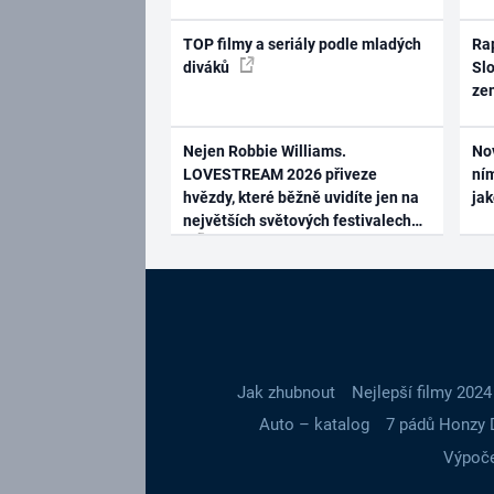
TOP filmy a seriály podle mladých
Rap
diváků
Slo
ze
Nejen Robbie Williams.
No
LOVESTREAM 2026 přiveze
ním
hvězdy, které běžně uvidíte jen na
ja
největších světových festivalech
Jak zhubnout
Nejlepší filmy 2024
Auto – katalog
7 pádů Honzy 
Výpoče