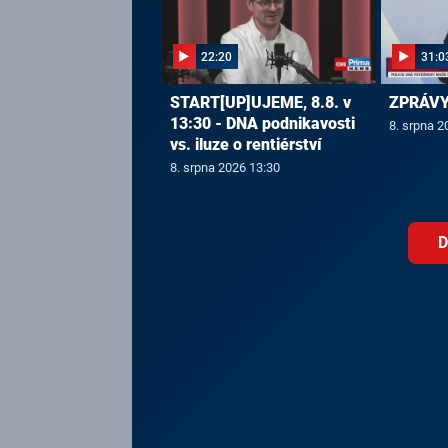
22:20
31:0
START[UP]UJEME, 8.8. v
ZPRÁVY,
13:30 - DNA podnikavosti
8. srpna 2
vs. iluze o rentiérství
8. srpna 2026 13:30
D