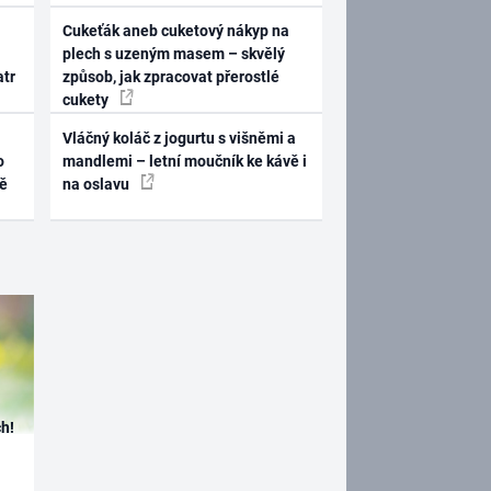
Cukeťák aneb cuketový nákyp na
plech s uzeným masem – skvělý
atr
způsob, jak zpracovat přerostlé
cukety
Vláčný koláč z jogurtu s višněmi a
o
mandlemi – letní moučník ke kávě i
ně
na oslavu
h!