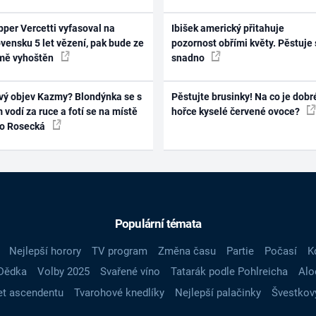
per Vercetti vyfasoval na
Ibišek americký přitahuje
vensku 5 let vězení, pak bude ze
pozornost obřími květy. Pěstuje 
mě vyhoštěn
snadno
vý objev Kazmy? Blondýnka se s
Pěstujte brusinky! Na co je dobr
 vodí za ruce a fotí se na místě
hořce kyselé červené ovoce?
ko Rosecká
Populární témata
Nejlepší horory
TV program
Změna času
Partie
Počasí
K
Dědka
Volby 2025
Svařené víno
Tatarák podle Pohlreicha
Alo
t ascendentu
Tvarohové knedlíky
Nejlepší palačinky
Švestkov