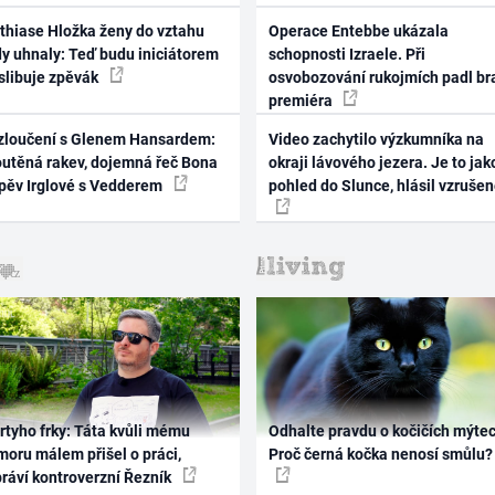
thiase Hložka ženy do vztahu
Operace Entebbe ukázala
dy uhnaly: Teď budu iniciátorem
schopnosti Izraele. Při
 slibuje zpěvák
osvobozování rukojmích padl br
premiéra
zloučení s Glenem Hansardem:
Video zachytilo výzkumníka na
outěná rakev, dojemná řeč Bona
okraji lávového jezera. Je to jak
zpěv Irglové s Vedderem
pohled do Slunce, hlásil vzruše
rtyho frky: Táta kvůli mému
Odhalte pravdu o kočičích mýtec
oru málem přišel o práci,
Proč černá kočka nenosí smůlu?
práví kontroverzní Řezník