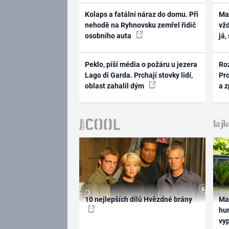
Kolaps a fatální náraz do domu. Při
Ma
nehodě na Ryhnovsku zemřel řidič
vž
osobního auta
já,
Peklo, píší média o požáru u jezera
Ro
Lago di Garda. Prchají stovky lidí,
Pr
oblast zahalil dým
a 
10 nejlepších dílů Hvězdné brány
Ma
hum
vy