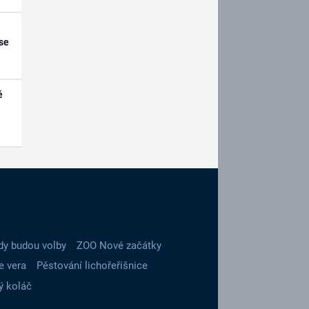
se
é
dy budou volby
ZOO Nové začátky
e vera
Pěstování lichořeřišnice
ý koláč