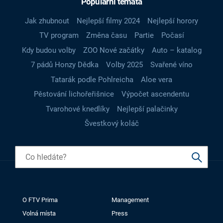
Populární témata
Jak zhubnout
Nejlepší filmy 2024
Nejlepší horory
TV program
Změna času
Partie
Počasí
Kdy budou volby
ZOO Nové začátky
Auto – katalog
7 pádů Honzy Dědka
Volby 2025
Svařené víno
Tatarák podle Pohlreicha
Aloe vera
Pěstování lichořeřišnice
Výpočet ascendentu
Tvarohové knedlíky
Nejlepší palačinky
Švestkový koláč
O FTV Prima
Management
Volná místa
Press