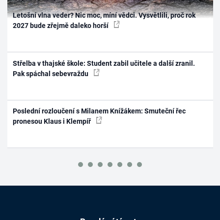
Letošní vlna veder? Nic moc, míní vědci. Vysvětlili, proč rok
2027 bude zřejmě daleko horší
Střelba v thajské škole: Student zabil učitele a další zranil.
Pak spáchal sebevraždu
Poslední rozloučení s Milanem Knížákem: Smuteční řec
pronesou Klaus i Klempíř