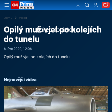
Domů
Videa
Opilý muž vjel po kolejích
Failed to fetch
do tunelu
6. čvc 2020, 12:06
Opilý muž vjel po kolejích do tunelu
Nejnovější videa