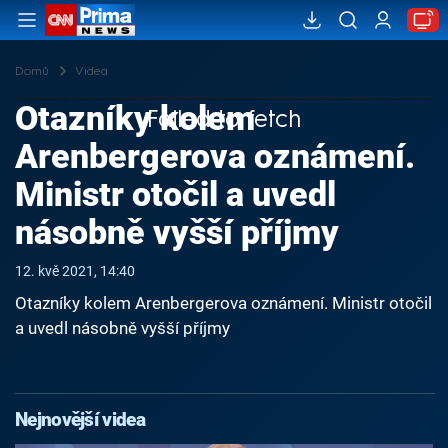
Domů
Videa
Otazníky kolem
Failed to fetch
Arenbergerova oznámení.
Ministr otočil a uvedl
násobně vyšší příjmy
12. kvě 2021, 14:40
Otazníky kolem Arenbergerova oznámení. Ministr otočil
a uvedl násobně vyšší příjmy
Nejnovější videa