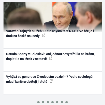
Varování tajných služeb: Putin chystá test NATO. Ve hře je i
útok na české sousedy
Ostuda Sparty v Boleslavi: Ani jednou nevystřelila na bránu,
doplatila na třesk v sestavě
Vyhýbá se generace Z vedoucím pozicím? Podle sociologů
mladí kariéru obětují jistotě