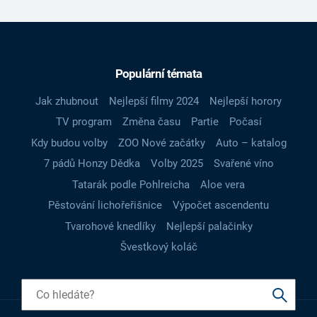
Populární témata
Jak zhubnout
Nejlepší filmy 2024
Nejlepší horory
TV program
Změna času
Partie
Počasí
Kdy budou volby
ZOO Nové začátky
Auto – katalog
7 pádů Honzy Dědka
Volby 2025
Svařené víno
Tatarák podle Pohlreicha
Aloe vera
Pěstování lichořeřišnice
Výpočet ascendentu
Tvarohové knedlíky
Nejlepší palačinky
Švestkový koláč