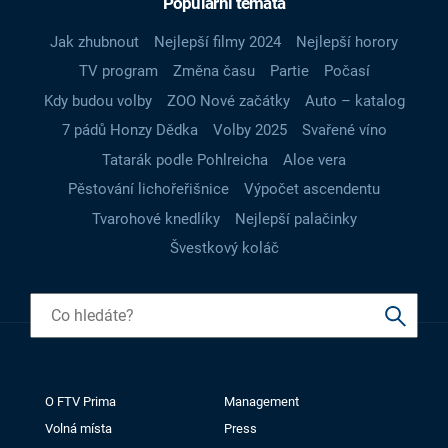
Populární témata
Jak zhubnout
Nejlepší filmy 2024
Nejlepší horory
TV program
Změna času
Partie
Počasí
Kdy budou volby
ZOO Nové začátky
Auto – katalog
7 pádů Honzy Dědka
Volby 2025
Svařené víno
Tatarák podle Pohlreicha
Aloe vera
Pěstování lichořeřišnice
Výpočet ascendentu
Tvarohové knedlíky
Nejlepší palačinky
Švestkový koláč
O FTV Prima
Management
Volná místa
Press