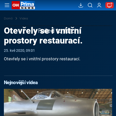
Domů
Videa
Otevřely se i vnitřní
Failed to fetch
prostory restaurací.
25. kvě 2020, 09:01
Otevřely se i vnitřní prostory restaurací.
Nejnovější videa