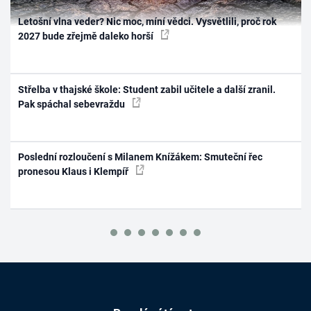
Letošní vlna veder? Nic moc, míní vědci. Vysvětlili, proč rok
2027 bude zřejmě daleko horší
Střelba v thajské škole: Student zabil učitele a další zranil.
Pak spáchal sebevraždu
Poslední rozloučení s Milanem Knížákem: Smuteční řec
pronesou Klaus i Klempíř