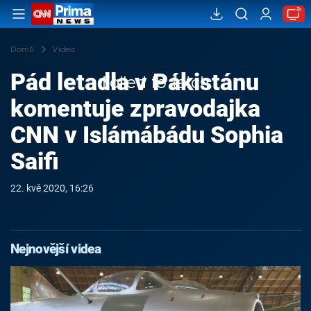
Domů
Videa
Pád letadla v Pákistánu
Failed to fetch
komentuje zpravodajka
CNN v Islámábádu Sophia
Saifi
22. kvě 2020, 16:26
Nejnovější videa