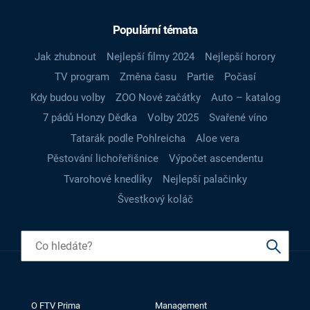
Populární témata
Jak zhubnout
Nejlepší filmy 2024
Nejlepší horory
TV program
Změna času
Partie
Počasí
Kdy budou volby
ZOO Nové začátky
Auto – katalog
7 pádů Honzy Dědka
Volby 2025
Svařené víno
Tatarák podle Pohlreicha
Aloe vera
Pěstování lichořeřišnice
Výpočet ascendentu
Tvarohové knedlíky
Nejlepší palačinky
Švestkový koláč
O FTV Prima
Management