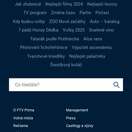
Jak zhubnout
Nejlepší filmy 2024
Nejlepší horory
TV program
Změna času
Partie
Počasí
Kdy budou volby
ZOO Nové začátky
Auto – katalog
7 pádů Honzy Dědka
Volby 2025
Svařené víno
Tatarák podle Pohlreicha
Aloe vera
Pěstování lichořeřišnice
Výpočet ascendentu
Tvarohové knedlíky
Nejlepší palačinky
Švestkový koláč
O FTV Prima
Management
Volná místa
Press
Reklama
Castingy a výzvy