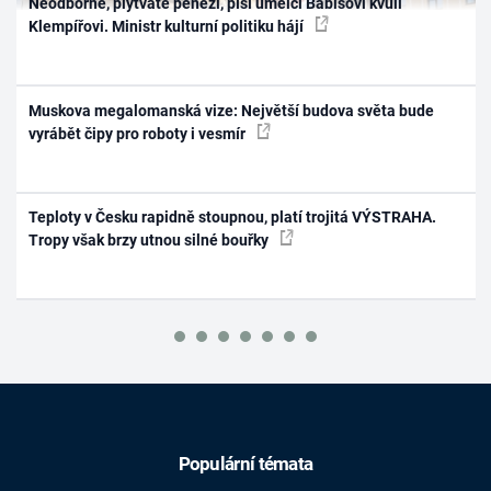
Neodborné, plýtváte penězi, píší umělci Babišovi kvůli
Klempířovi. Ministr kulturní politiku hájí
Muskova megalomanská vize: Největší budova světa bude
vyrábět čipy pro roboty i vesmír
Teploty v Česku rapidně stoupnou, platí trojitá VÝSTRAHA.
Tropy však brzy utnou silné bouřky
Populární témata