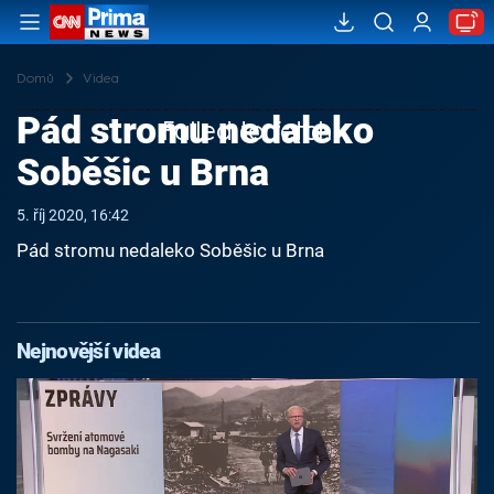
Domů
Videa
Pád stromu nedaleko
Failed to fetch
Soběšic u Brna
5. říj 2020, 16:42
Pád stromu nedaleko Soběšic u Brna
Nejnovější videa