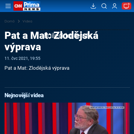
Domů
Videa
Pat a Mat: Zlodějská
Failed to fetch
výprava
11. čvc 2021, 19:55
Pat a Mat: Zlodějská výprava
Nejnovější videa