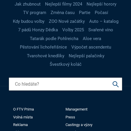
Jak zhubnout
Nejlepší filmy 2024
Nejlepší horory
TV program
Změna času
Partie
Počasí
Kdy budou volby
ZOO Nové začátky
Auto – katalog
7 pádů Honzy Dědka
Volby 2025
Svařené víno
Tatarák podle Pohlreicha
Aloe vera
Pěstování lichořeřišnice
Výpočet ascendentu
Tvarohové knedlíky
Nejlepší palačinky
Švestkový koláč
O FTV Prima
Management
Volná místa
Press
Reklama
Castingy a výzvy