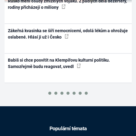
Rusko mění osudy zmizelých vojáků. Z padlých dělá dezertéry,
rodiny přicházejí o miliony
Zákeřná kvasinka se šíří nemocnicemi, odolá lékům a ohrožuje
oslabené. Hlásí ji už i Česko
Babiš si chce posvítit na Klempířovu kulturní politiku.
Samozřejmě budu reagovat, uvedl
Populární témata