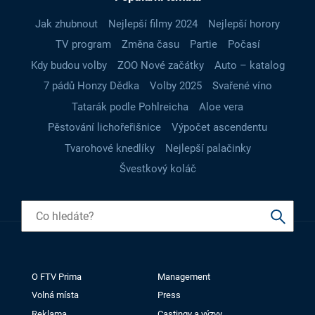
Jak zhubnout
Nejlepší filmy 2024
Nejlepší horory
TV program
Změna času
Partie
Počasí
Kdy budou volby
ZOO Nové začátky
Auto – katalog
7 pádů Honzy Dědka
Volby 2025
Svařené víno
Tatarák podle Pohlreicha
Aloe vera
Pěstování lichořeřišnice
Výpočet ascendentu
Tvarohové knedlíky
Nejlepší palačinky
Švestkový koláč
O FTV Prima
Management
Volná místa
Press
Reklama
Castingy a výzvy