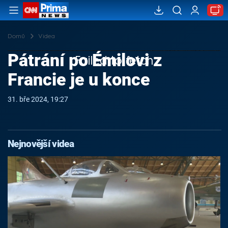
Domů
Videa
Pátrání po Émilovi z
Failed to fetch
Francie je u konce
31. bře 2024, 19:27
Nejnovější videa