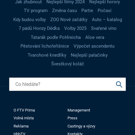
Jak zhubnout
Nejlepší filmy 2024
Nejlepší horory
TV program
Změna času
Partie
Počasí
Kdy budou volby
ZOO Nové začátky
Auto – katalog
7 pádů Honzy Dědka
Volby 2025
Svařené víno
Tatarák podle Pohlreicha
Aloe vera
Pěstování lichořeřišnice
Výpočet ascendentu
Tvarohové knedlíky
Nejlepší palačinky
Švestkový koláč
O FTV Prima
Management
Volná místa
Press
Reklama
Castingy a výzvy
HbbTV
Kontakty