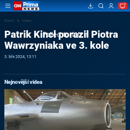
Domů
Videa
Patrik Kincl porazil Piotra
Failed to fetch
Wawrzyniaka ve 3. kole
3. bře 2024, 13:11
Nejnovější videa