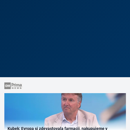
Kubek: Evropa si zdevastovala farmacii, nakupujeme v