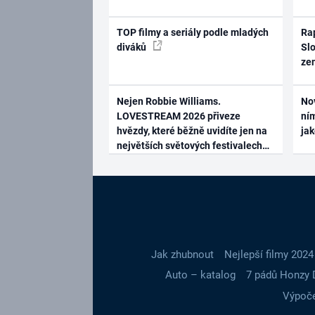
TOP filmy a seriály podle mladých
Rap
diváků
Slo
ze
Nejen Robbie Williams.
No
LOVESTREAM 2026 přiveze
ním
hvězdy, které běžně uvidíte jen na
ja
největších světových festivalech
Jak zhubnout
Nejlepší filmy 2024
Auto – katalog
7 pádů Honzy 
Výpoče