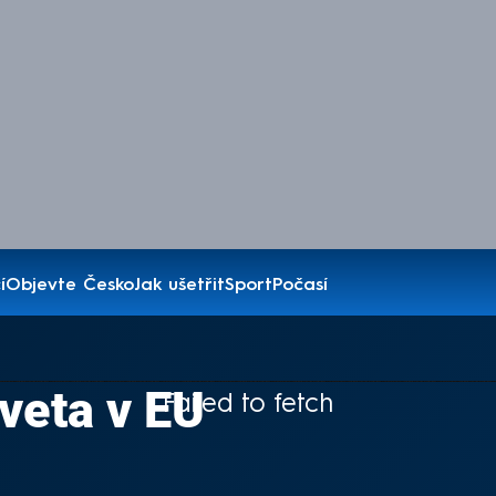
í
Objevte Česko
Jak ušetřit
Sport
Počasí
 veta v EU
Failed to fetch