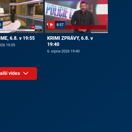
0
8:57
E, 6.8. v 19:55
KRIMI ZPRÁVY, 6.8. v
19:40
026 19:55
6. srpna 2026 19:40
alší videa