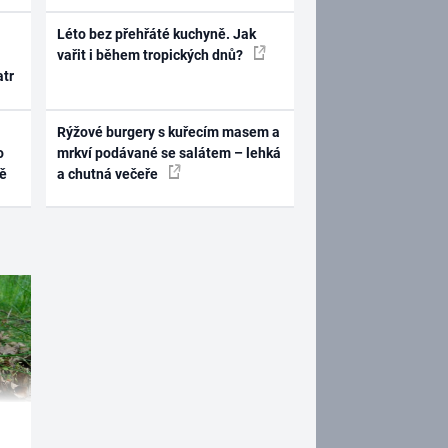
Léto bez přehřáté kuchyně. Jak
vařit i během tropických dnů?
atr
Rýžové burgery s kuřecím masem a
o
mrkví podávané se salátem – lehká
ně
a chutná večeře