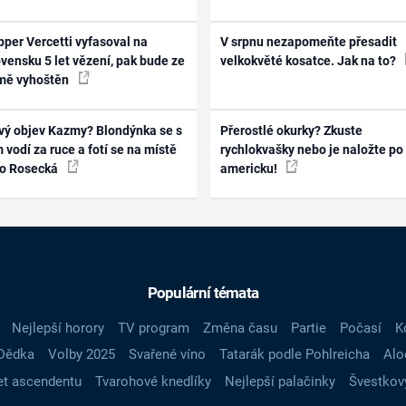
per Vercetti vyfasoval na
V srpnu nezapomeňte přesadit
vensku 5 let vězení, pak bude ze
velkokvěté kosatce. Jak na to?
mě vyhoštěn
vý objev Kazmy? Blondýnka se s
Přerostlé okurky? Zkuste
 vodí za ruce a fotí se na místě
rychlokvašky nebo je naložte po
ko Rosecká
americku!
Populární témata
Nejlepší horory
TV program
Změna času
Partie
Počasí
K
Dědka
Volby 2025
Svařené víno
Tatarák podle Pohlreicha
Alo
t ascendentu
Tvarohové knedlíky
Nejlepší palačinky
Švestkov