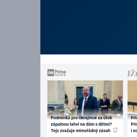
Podmínka pro Ukrajince za útok
Pri
zápalnou lahví na dům s dětmi?
Pri
Tejc zvažuje mimořádný zásah
i n