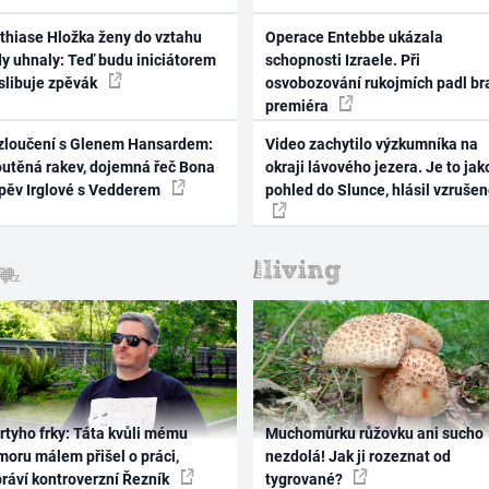
thiase Hložka ženy do vztahu
Operace Entebbe ukázala
dy uhnaly: Teď budu iniciátorem
schopnosti Izraele. Při
 slibuje zpěvák
osvobozování rukojmích padl br
premiéra
zloučení s Glenem Hansardem:
Video zachytilo výzkumníka na
outěná rakev, dojemná řeč Bona
okraji lávového jezera. Je to jak
zpěv Irglové s Vedderem
pohled do Slunce, hlásil vzruše
rtyho frky: Táta kvůli mému
Muchomůrku růžovku ani sucho
oru málem přišel o práci,
nezdolá! Jak ji rozeznat od
práví kontroverzní Řezník
tygrované?