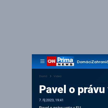
Domácí
Zahranič
Pořady
Domů
Videa
Pavel o právu
7. říj 2023, 19:41
Pavel o právu veta v EU