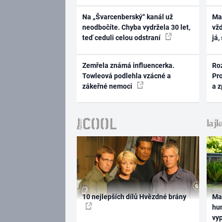
Na „Švarcenberský“ kanál už
Ma
neodbočíte. Chyba vydržela 30 let,
vž
teď ceduli celou odstraní
já,
Zemřela známá influencerka.
Ro
Towleová podlehla vzácné a
Pr
zákeřné nemoci
a 
10 nejlepších dílů Hvězdné brány
Ma
hum
vy