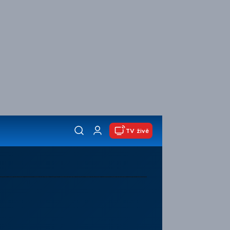
TV živě