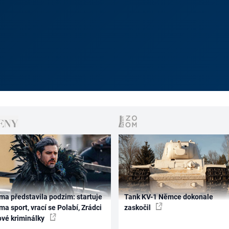
ma představila podzim: startuje
Tank KV-1 Němce dokonale
ma sport, vrací se Polabí, Zrádci
zaskočil
ové kriminálky