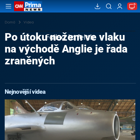
Domů
Videa
Po útoku nožem ve vlaku
Failed to fetch
na východě Anglie je řada
zraněných
Nejnovější videa