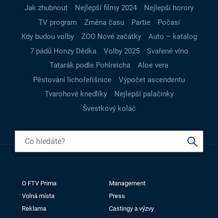
Jak zhubnout
Nejlepší filmy 2024
Nejlepší horory
TV program
Změna času
Partie
Počasí
Kdy budou volby
ZOO Nové začátky
Auto – katalog
7 pádů Honzy Dědka
Volby 2025
Svařené víno
Tatarák podle Pohlreicha
Aloe vera
Pěstování lichořeřišnice
Výpočet ascendentu
Tvarohové knedlíky
Nejlepší palačinky
Švestkový koláč
O FTV Prima
Management
Volná místa
Press
Reklama
Castingy a výzvy