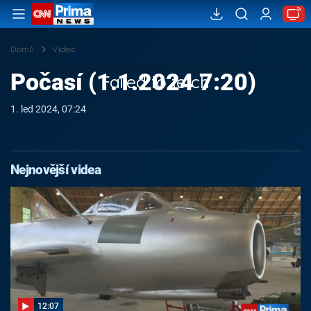
Domů
Videa
Počasí (1.1.2024 7:20)
Failed to fetch
1. led 2024, 07:24
Nejnovější videa
12:07