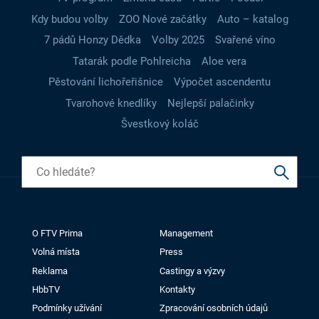
Kdy budou volby
ZOO Nové začátky
Auto – katalog
7 pádů Honzy Dědka
Volby 2025
Svařené víno
Tatarák podle Pohlreicha
Aloe vera
Pěstování lichořeřišnice
Výpočet ascendentu
Tvarohové knedlíky
Nejlepší palačinky
Švestkový koláč
O FTV Prima
Management
Volná místa
Press
Reklama
Castingy a výzvy
HbbTV
Kontakty
Podmínky užívání
Zpracování osobních údajů