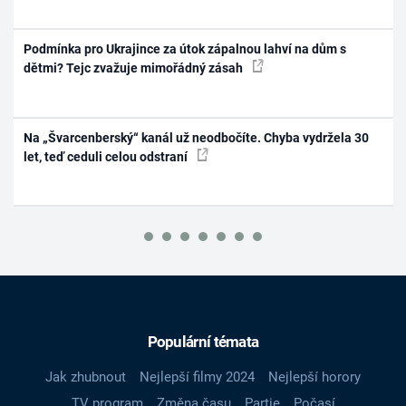
Podmínka pro Ukrajince za útok zápalnou lahví na dům s
dětmi? Tejc zvažuje mimořádný zásah
Na „Švarcenberský“ kanál už neodbočíte. Chyba vydržela 30
let, teď ceduli celou odstraní
Populární témata
Jak zhubnout
Nejlepší filmy 2024
Nejlepší horory
TV program
Změna času
Partie
Počasí