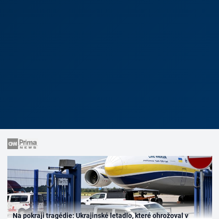
Na pokraji tragédie: Ukrajinské letadlo, které ohrožoval v