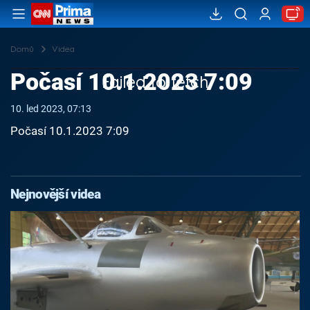
Domů
Videa
Počasí 10.1.2023 7:09
Failed to fetch
10. led 2023, 07:13
Počasí 10.1.2023 7:09
Nejnovější videa