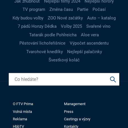
Jak zhubnout
Nejlepší filmy 2024
Nejlepší horory
TV program
Změna času
Partie
Počasí
Kdy budou volby
ZOO Nové začátky
Auto – katalog
7 pádů Honzy Dědka
Volby 2025
Svařené víno
Tatarák podle Pohlreicha
Aloe vera
Pěstování lichořeřišnice
Výpočet ascendentu
Tvarohové knedlíky
Nejlepší palačinky
Švestkový koláč
O FTV Prima
Management
Volná místa
Press
Reklama
Castingy a výzvy
HbbTV
Kontakty