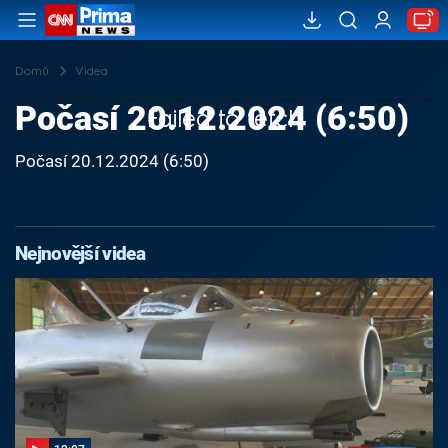
Domů
Videa
Počasí 20.12.2024 (6:50)
Failed to fetch
Počasí 20.12.2024 (6:50)
Nejnovější videa