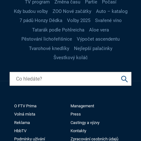
TV program
Změna času
Partie
Počasí
Kdy budou volby
ZOO Nové začátky
Auto – katalog
7 pádů Honzy Dědka
Volby 2025
Svařené víno
Tatarák podle Pohlreicha
Aloe vera
Pěstování lichořeřišnice
Výpočet ascendentu
Tvarohové knedlíky
Nejlepší palačinky
Švestkový koláč
O FTV Prima
Management
Volná místa
Press
Reklama
Castingy a výzvy
HbbTV
Kontakty
Podmínky užívání
Zpracování osobních údajů