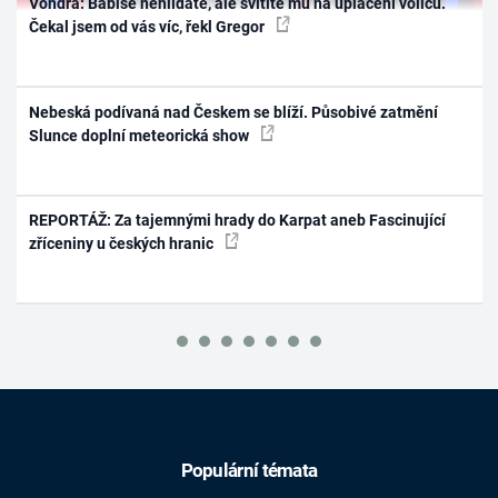
Vondra: Babiše nehlídáte, ale svítíte mu na uplácení voličů.
Čekal jsem od vás víc, řekl Gregor
Nebeská podívaná nad Českem se blíží. Působivé zatmění
Slunce doplní meteorická show
REPORTÁŽ: Za tajemnými hrady do Karpat aneb Fascinující
zříceniny u českých hranic
Populární témata