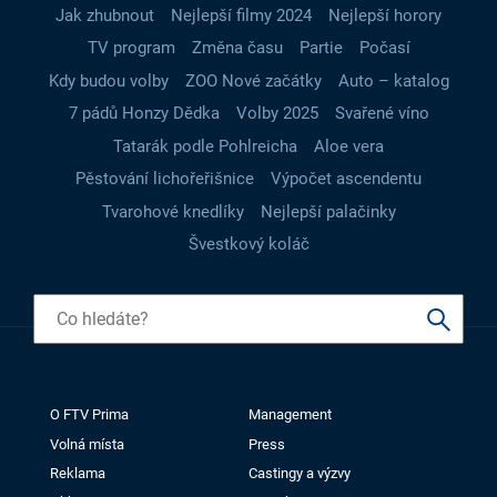
Jak zhubnout
Nejlepší filmy 2024
Nejlepší horory
TV program
Změna času
Partie
Počasí
Kdy budou volby
ZOO Nové začátky
Auto – katalog
7 pádů Honzy Dědka
Volby 2025
Svařené víno
Tatarák podle Pohlreicha
Aloe vera
Pěstování lichořeřišnice
Výpočet ascendentu
Tvarohové knedlíky
Nejlepší palačinky
Švestkový koláč
O FTV Prima
Management
Volná místa
Press
Reklama
Castingy a výzvy