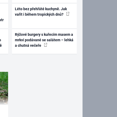
Léto bez přehřáté kuchyně. Jak
vařit i během tropických dnů?
atr
Rýžové burgery s kuřecím masem a
o
mrkví podávané se salátem – lehká
ně
a chutná večeře