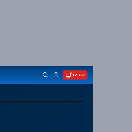
TV živě