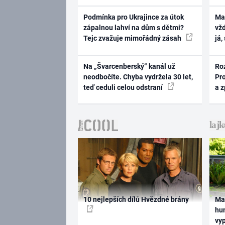
Podmínka pro Ukrajince za útok
Ma
zápalnou lahví na dům s dětmi?
vž
Tejc zvažuje mimořádný zásah
já,
Na „Švarcenberský“ kanál už
Ro
neodbočíte. Chyba vydržela 30 let,
Pr
teď ceduli celou odstraní
a 
10 nejlepších dílů Hvězdné brány
Ma
hum
vy