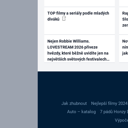
TOP filmy a seriály podle mladých
Rap
diváků
Slo
ze
Nejen Robbie Williams.
No
LOVESTREAM 2026 přiveze
ním
hvězdy, které běžně uvidíte jen na
ja
největších světových festivalech
Jak zhubnout
Nejlepší filmy 2024
Auto – katalog
7 pádů Honzy 
Výpoče