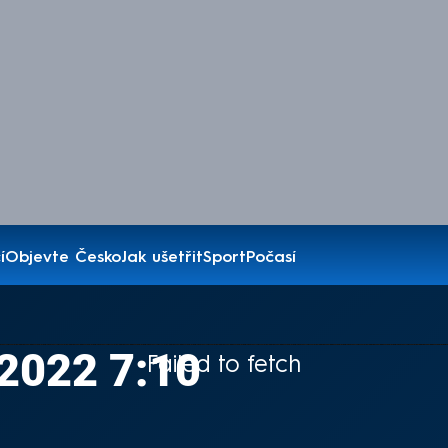
í
Objevte Česko
Jak ušetřit
Sport
Počasí
.2022 7:10
Failed to fetch