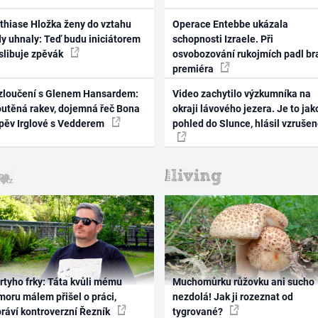
thiase Hložka ženy do vztahu
Operace Entebbe ukázala
dy uhnaly: Teď budu iniciátorem
schopnosti Izraele. Při
 slibuje zpěvák
osvobozování rukojmích padl br
premiéra
zloučení s Glenem Hansardem:
Video zachytilo výzkumníka na
outěná rakev, dojemná řeč Bona
okraji lávového jezera. Je to jak
zpěv Irglové s Vedderem
pohled do Slunce, hlásil vzruše
rtyho frky: Táta kvůli mému
Muchomůrku růžovku ani sucho
oru málem přišel o práci,
nezdolá! Jak ji rozeznat od
práví kontroverzní Řezník
tygrované?