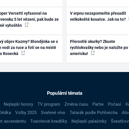
per Vercetti vyfasoval na
V srpnu nezapomeňte přesadit
vensku 5 let vězení, pak bude ze
velkokvěté kosatce. Jak na to?
mě vyhoštěn
vý objev Kazmy? Blondýnka se s
Přerostlé okurky? Zkuste
 vodí za ruce a fotí se na místě
rychlokvašky nebo je naložte po
ko Rosecká
americku!
Populární témata
Nejlepší horory
TV program
Změna času
Partie
Počasí
K
Dědka
Volby 2025
Svařené víno
Tatarák podle Pohlreicha
Alo
t ascendentu
Tvarohové knedlíky
Nejlepší palačinky
Švestkov