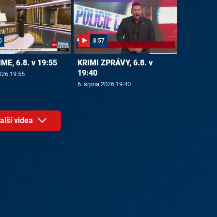
0
8:57
E, 6.8. v 19:55
KRIMI ZPRÁVY, 6.8. v
19:40
026 19:55
6. srpna 2026 19:40
alší videa