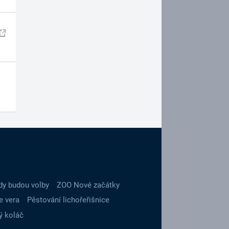
dy budou volby
ZOO Nové začátky
e vera
Pěstování lichořeřišnice
ý koláč