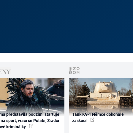
ma představila podzim: startuje
Tank KV-1 Němce dokonale
ma sport, vrací se Polabí, Zrádci
zaskočil
ové kriminálky